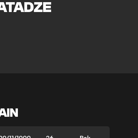
ATADZE
AIN
29/11/1999
26
Bek