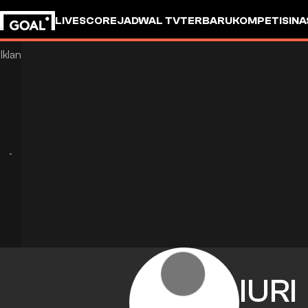
LIVESCORE
JADWAL TV
TERBARU
KOMPETISI
NA
IURI