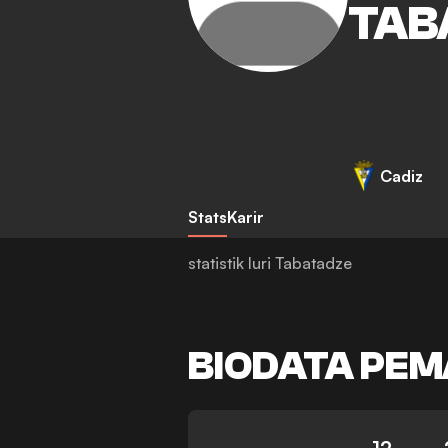
TAB
Cadiz
Stats
Karir
statistik Iuri Tabatadze
BIODATA PEM
12