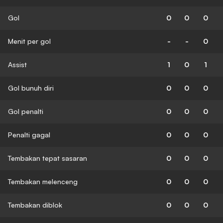
Gol
0
0
0
Menit per gol
-
-
0
Assist
1
0
1
Gol bunuh diri
0
0
0
Gol penalti
0
0
0
Penalti gagal
0
0
0
Tembakan tepat sasaran
0
0
0
Tembakan melenceng
0
0
0
Tembakan diblok
0
0
0