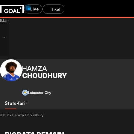
Live
Tiket
HAMZA
CHOUDHURY
Leicester City
Stats
Karir
statistik Hamza Choudhury