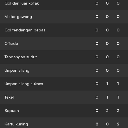
Gol dari luar kotak
0
0
0
Mistar gawang
0
0
0
Gol tendangan bebas
0
0
0
Offside
0
0
0
Tendangan sudut
0
0
0
Umpan silang
0
0
0
Umpan silang sukses
0
1
1
Tekel
0
1
1
Sapuan
0
2
2
Kartu kuning
2
0
2