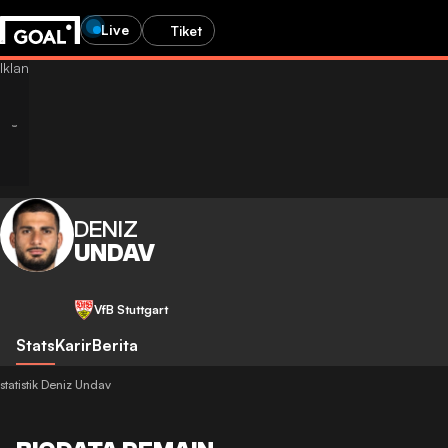
Live
Tiket
DENIZ
UNDAV
VfB Stuttgart
Stats
Karir
Berita
statistik Deniz Undav