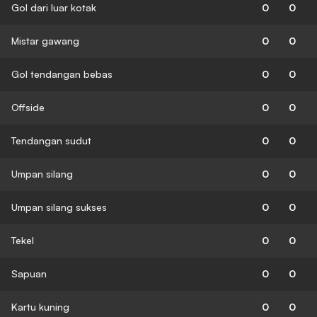
Gol dari luar kotak
0
0
Mistar gawang
0
0
Gol tendangan bebas
0
0
Offside
0
0
Tendangan sudut
0
0
Umpan silang
0
0
Umpan silang sukses
0
0
Tekel
0
0
Sapuan
0
0
Kartu kuning
0
0