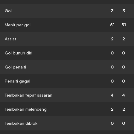
Gol
3
3
Menit per gol
51
51
Assist
2
2
Gol bunuh diri
0
0
Gol penalti
0
0
Penalti gagal
0
0
Tembakan tepat sasaran
4
4
Tembakan melenceng
2
2
Tembakan diblok
0
0