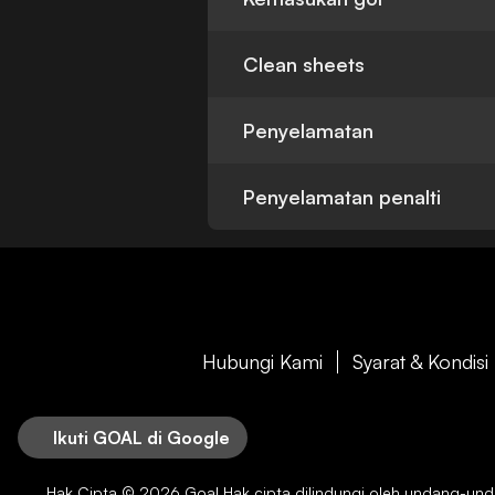
Clean sheets
Penyelamatan
Penyelamatan penalti
Hubungi Kami
Syarat & Kondisi
Ikuti GOAL di Google
Hak Cipta © 2026
Goal
Hak cipta dilindungi oleh undang-undan