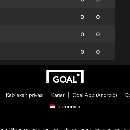
0
0
0
0
0
0
Kebijakan privasi
Karier
Goal App (Android)
Go
Indonesia
g. Dilarang menerbitkan, menyiarkan, menulis ulang, atau menyebarkan