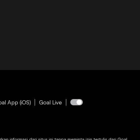
al App (iOS)
Goal Live
 informasi dari situs ini tanpa meminta izin tertulis dari
Goal