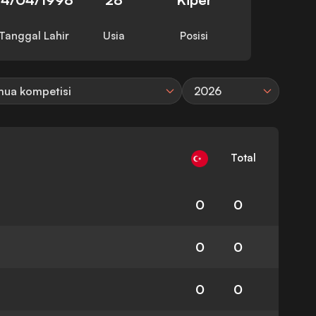
Tanggal Lahir
Usia
Posisi
ua kompetisi
2026
Total
0
0
0
0
0
0