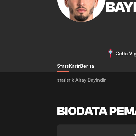
BAY
Celta Vi
Stats
Karir
Berita
statistik Altay Bayindir
BIODATA PEM
-