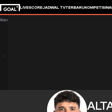
LIVESCORE
JADWAL TV
TERBARU
KOMPETISI
NA
ALT