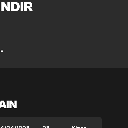
INDIR
go
AIN
14/04/1998
28
Kiper