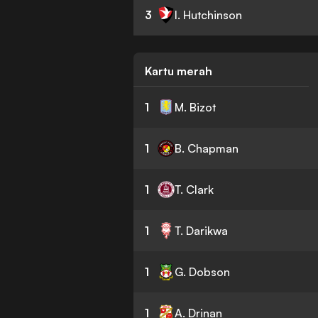
3
I. Hutchinson
Kartu merah
1
M. Bizot
1
B. Chapman
1
T. Clark
1
T. Darikwa
1
G. Dobson
1
A. Drinan