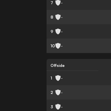
7
-
8
-
9
-
10
-
Offside
1
-
2
-
3
-