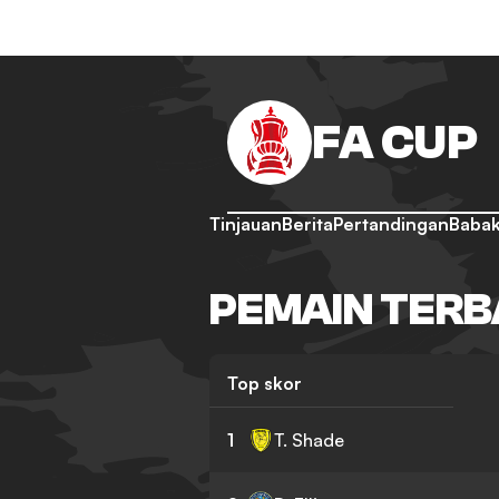
FA CUP
Tinjauan
Berita
Pertandingan
Babak
PEMAIN TERB
Top skor
1
T. Shade