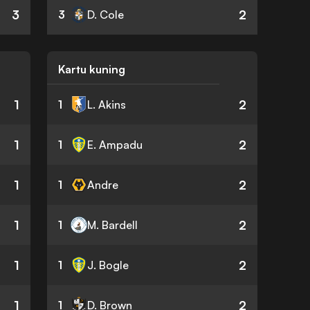
3
2
3
D. Cole
Kartu kuning
1
2
1
L. Akins
1
2
1
E. Ampadu
1
2
1
Andre
1
2
1
M. Bardell
1
2
1
J. Bogle
1
2
1
D. Brown