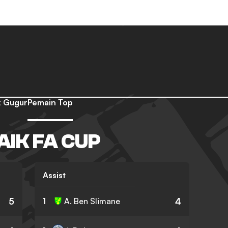
 Gugur
Pemain Top
AIK FA CUP
Assist
5
4
1
A. Ben Slimane