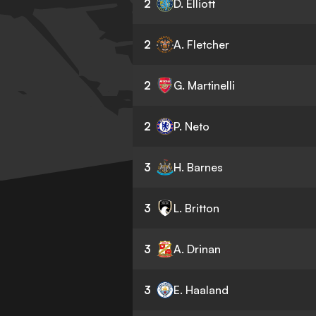
2
D. Elliott
2
A. Fletcher
2
G. Martinelli
2
P. Neto
3
H. Barnes
3
L. Britton
3
A. Drinan
3
E. Haaland