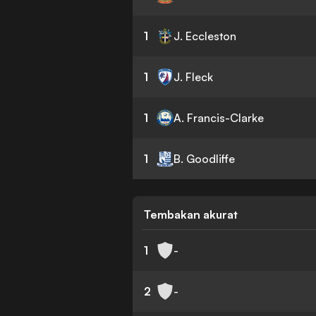
1
J. Eccleston
1
J. Fleck
1
A. Francis-Clarke
1
B. Goodliffe
Tembakan akurat
1
-
2
-