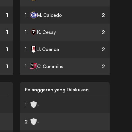
1
2
1
M. Caicedo
1
2
1
K. Cesay
1
2
1
J. Cuenca
1
2
1
C. Cummins
Pelanggaran yang Dilakukan
1
-
2
-