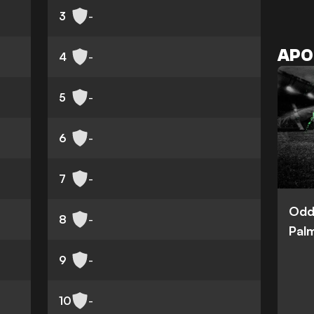
3
-
APO
4
-
5
-
6
-
7
-
Odd
8
-
Palm
9
-
10
-