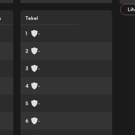
Lih
n
Tekel
1
-
2
-
3
-
4
-
5
-
6
-