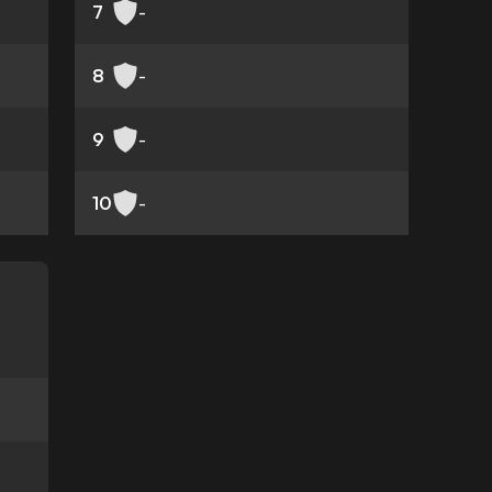
7
-
8
-
9
-
10
-