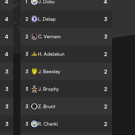
4
4
1
J. Doku
4
3
2
L. Delap
4
3
2
C. Vernam
4
2
3
H. Adelakun
3
2
3
J. Beesley
3
2
3
J. Brophy
3
2
3
Z. Brunt
3
2
3
R. Cherki