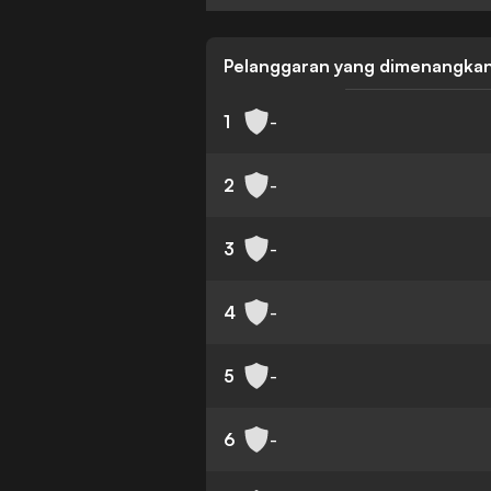
Pelanggaran yang dimenangka
1
-
2
-
3
-
4
-
5
-
6
-