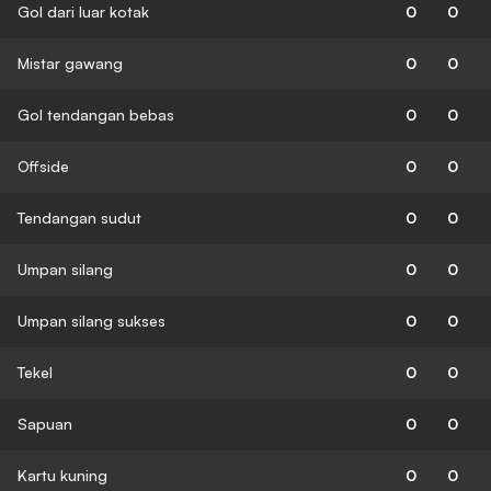
Gol dari luar kotak
0
0
Mistar gawang
0
0
Gol tendangan bebas
0
0
Offside
0
0
Tendangan sudut
0
0
Umpan silang
0
0
Umpan silang sukses
0
0
Tekel
0
0
Sapuan
0
0
Kartu kuning
0
0