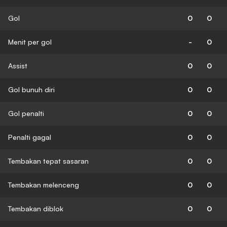
Gol
0
0
Menit per gol
-
0
Assist
0
0
Gol bunuh diri
0
0
Gol penalti
0
0
Penalti gagal
0
0
Tembakan tepat sasaran
0
0
Tembakan melenceng
0
0
Tembakan diblok
0
0