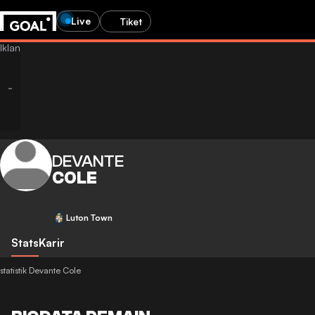
Live
Tiket
DEVANTE
COLE
Luton Town
Stats
Karir
statistik Devante Cole