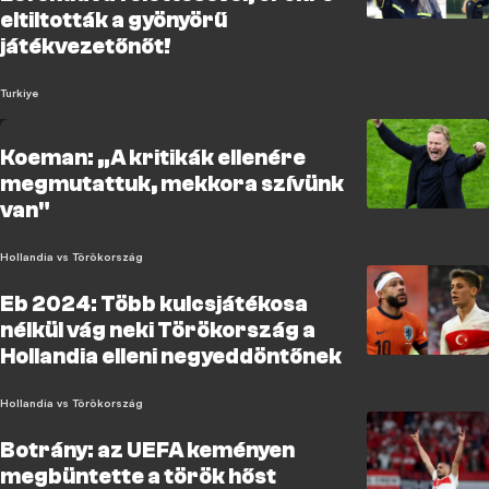
eltiltották a gyönyörű
játékvezetőnőt!
Turkiye
Koeman: „A kritikák ellenére
megmutattuk, mekkora szívünk
van"
Hollandia vs Törökország
Eb 2024: Több kulcsjátékosa
nélkül vág neki Törökország a
Hollandia elleni negyeddöntőnek
Hollandia vs Törökország
Botrány: az UEFA keményen
megbüntette a török hőst