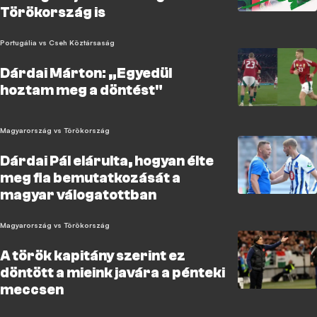
Törökország is
Portugália vs Cseh Köztársaság
Dárdai Márton: „Egyedül
hoztam meg a döntést"
Magyarország vs Törökország
Dárdai Pál elárulta, hogyan élte
meg fia bemutatkozását a
magyar válogatottban
Magyarország vs Törökország
A török kapitány szerint ez
döntött a mieink javára a pénteki
meccsen