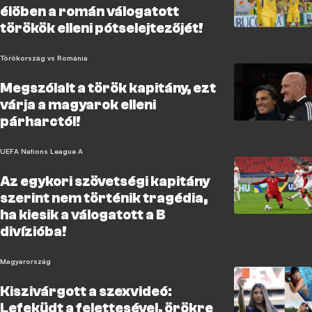
élőben a román válogatott
törökök elleni pótselejtezőjét!
Törökország vs Románia
Megszólalt a török kapitány, ezt
várja a magyarok elleni
párharctól!
UEFA Nations League A
Az egykori szövetségi kapitány
szerint nem történik tragédia,
ha kiesik a válogatott a B
divízióba!
Magyarország
Kiszivárgott a szexvideó:
Lefeküdt a felettesével, örökre