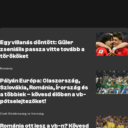
Egy villanás döntött: Güler
zseniális passza vitte tovább a
törököket
Románia
Pályán Európa: Olaszország,
Szlovákia, Románia, Írország és
a többiek – kövesd élőben a vb-
pótselejtezőket!
Cseh Köztársaság vs Írország
Románia ott lesz a vb-n? Kövesd