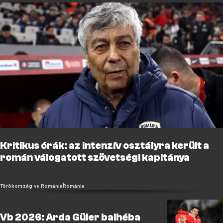
Kritikus órák: az intenzív osztályra került a
román válogatott szövetségi kapitánya
Törökország vs Románia
Románia
Vb 2026: Arda Güler balhéba