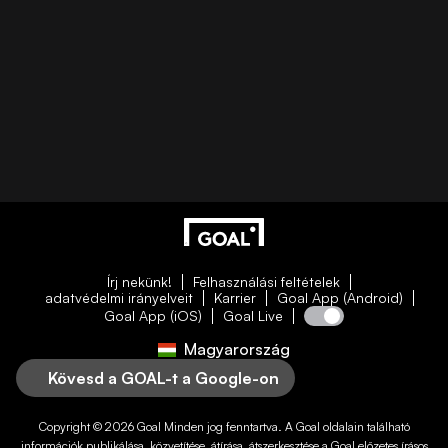
Írj nekünk!
Felhasználási feltételek
adatvédelmi irányelveit
Karrier
Goal App (Android)
Goal App (iOS)
Goal Live
Magyarország
Kövesd a GOAL-t a Google-on
Copyright © 2026
Goal
Minden jog fenntartva. A
Goal
oldalain található
információk publikálása, közvetítése, átírása, átszerkesztése a
Goal
előzetes írásos