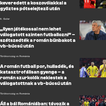
keveredett a koszovóiakkal a
győztes pótselejtező után
A. Guler
„Ilyen játékossal nem lehet
válogatott szinten futballozni” –
szétszedték a román bűnbakot a
vb-búcsú után
Törökország vs Románia
A román futball por, hulladék, és
katasztrofálisan gyenge – a
román szurkolók nekiestek a
válogatottnak a vb-búcsú után
Törökország vs Románia
Áll a bál Romániában: távozik a