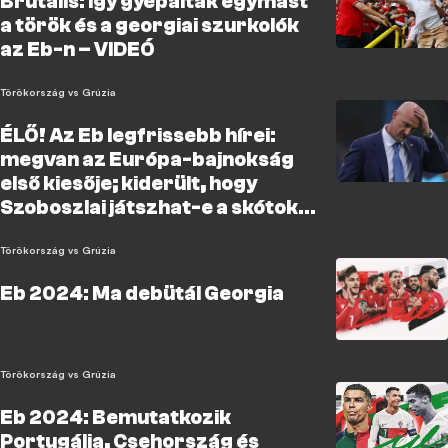
Brutális: így gyepálták egymást
a török és a georgiai szurkolók
az Eb-n – VIDEÓ
Törökország vs Grúzia
ÉLŐ! Az Eb legfrissebb hírei:
megvan az Európa-bajnokság
első kiesője; kiderült, hogy
Szoboszlai játszhat-e a skótok
ellen; leleplezték Marco Rossi
terveit
Törökország vs Grúzia
Eb 2024: Ma debütál Georgia
Törökország vs Grúzia
Eb 2024: Bemutatkozik
Portugália, Csehország és