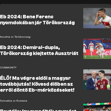
Eb 2024: Bene Ferenc
nyomdokában jár Törökország
Ausztria vs Törökország
Eb 2024: Demiral-dupla,
Törökország kiejtette Ausztriát
COMMUNITY
ÉLŐ! Ma végre eldől a magyar
továbbjutás! Kövesd élőben az
erről döntő Eb-mérkőzéseket!
Szlovákia vs Románia