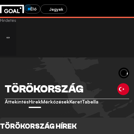
Élő
Jegyek
TÖRÖKORSZÁG
Áttekintés
Hírek
Mérkőzések
Keret
Tabella
TÖRÖKORSZÁG HÍREK