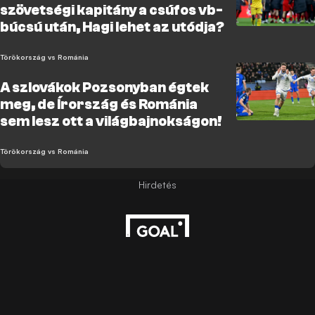
szövetségi kapitány a csúfos vb-
búcsú után, Hagi lehet az utódja?
Törökország vs Románia
A szlovákok Pozsonyban égtek
meg, de Írország és Románia
sem lesz ott a világbajnokságon!
Törökország vs Románia