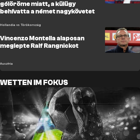
gólöröme miatt, a külügy
behívatta a német nagykövetet
Hollandia vs Törökország
Vincenzo Montella alaposan
meglepte Ralf Rangnickot
Ausztria
WETTEN IM FOKUS