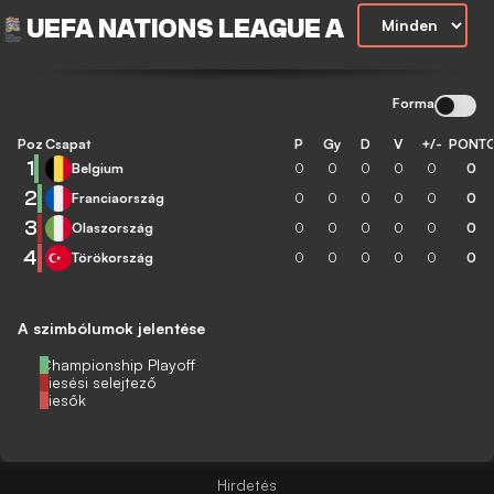
UEFA NATIONS LEAGUE A
Forma
Poz
Csapat
P
Gy
D
V
+/-
PONT
1
Belgium
0
0
0
0
0
0
2
Franciaország
0
0
0
0
0
0
3
Olaszország
0
0
0
0
0
0
4
Törökország
0
0
0
0
0
0
A szimbólumok jelentése
Championship Playoff
Kiesési selejtező
Kiesők