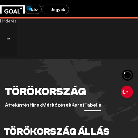
Élő
Jegyek
TÖRÖKORSZÁG
Áttekintés
Hírek
Mérkőzések
Keret
Tabella
TÖRÖKORSZÁG ÁLLÁS