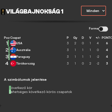
VILÁGBAJNOKSÁG 1
Forma
Poz
Csapat
P
Gy
D
V
+/-
PONT
1
USA
3
2
0
1
4
6
2
Ausztrália
3
1
1
1
0
4
3
Paraguay
3
1
1
1
-2
4
4
Törökország
3
1
0
2
-2
3
A szimbólumok jelentése
Következő kör
Lehetséges következő körös csapatok