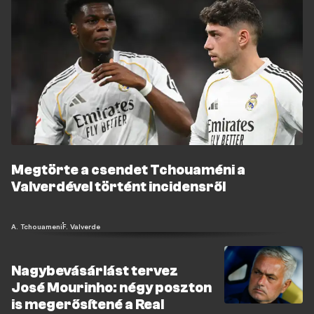
Megtörte a csendet Tchouaméni a
Valverdével történt incidensről
A. Tchouameni
F. Valverde
Nagybevásárlást tervez
José Mourinho: négy poszton
is megerősítené a Real