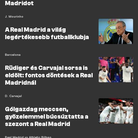
Madridot
J. Mourinho
A Real Madrid a világ
legértékesebb futballklubja
Barcelona
Rüdiger és Carvajal sorsa is
eldőlt: fontos döntések a Real
Madridnál
D. Carvajal
Gólgazdag meccsen,
győzelemmel búcsúztatta a
szezont a Real Madrid
Real Madrid vs Athletic Bilbao