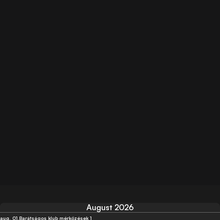
August 2026
aug. 01.
Barátságos klub mérközések 1