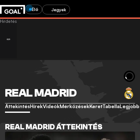
Élő
Jegyek
REAL MADRID
Áttekintés
Hírek
Videók
Mérkőzések
Keret
Tabella
Legjobb
REAL MADRID ÁTTEKINTÉS