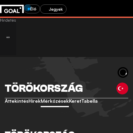
Élő
Jegyek
TÖRÖKORSZÁG
Áttekintés
Hírek
Mérkőzések
Keret
Tabella