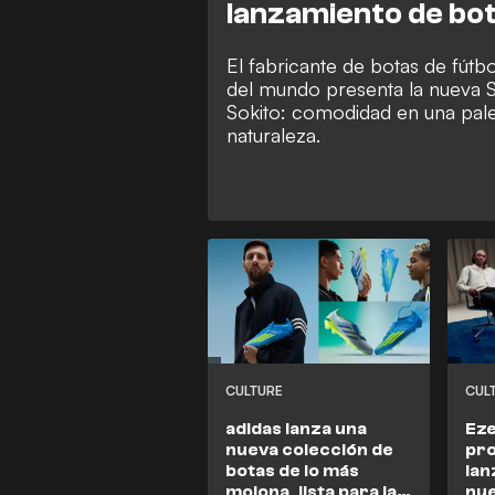
lanzamiento de bo
El fabricante de botas de fútb
del mundo presenta la nueva 
Sokito: comodidad en una palet
naturaleza.
CULTURE
CUL
adidas lanza una
Eze
nueva colección de
pro
botas de lo más
lan
molona, lista para la
nue