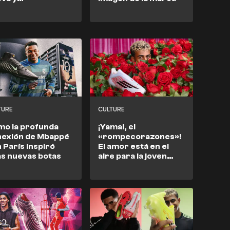
slumbrante
ección de botas
New Balance.
TURE
CULTURE
o la profunda
¡Yamal, el
nexión de Mbappé
«rompecorazones»!
 París inspiró
El amor está en el
s nuevas botas
aire para la joven
promesa del Barça.