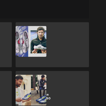
CULTURE
Nike revive la
nostalgia con el
regreso de su
línea Total 90
CULTURE
Messi, como
Lamine, usará las
nuevas adidas F50
‘La Vida Rápida’