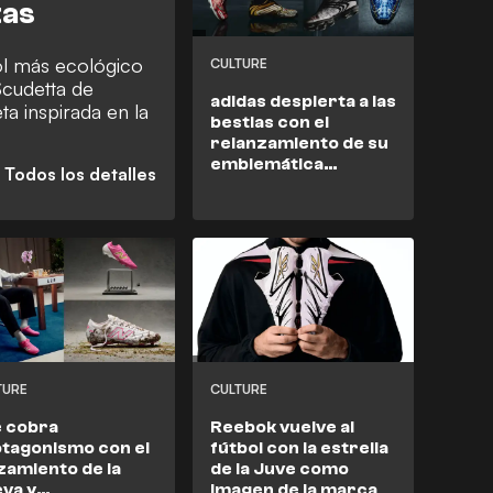
tas
ol más ecológico
CULTURE
Scudetta de
adidas despierta a las
a inspirada en la
bestias con el
relanzamiento de su
emblemática
colección de botas
F50
TURE
CULTURE
 cobra
Reebok vuelve al
tagonismo con el
fútbol con la estrella
zamiento de la
de la Juve como
va y
imagen de la marca