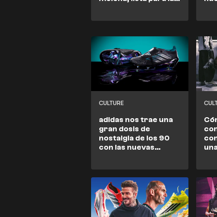
recta final
de
col
de 
CULTURE
CUL
adidas nos trae una
Cóm
gran dosis de
co
nostalgia de los 90
con
con las nuevas
una
Predator.