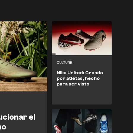
CULTURE
Nike United: Creado
por atletas, hecho
para ser visto
ucionar el
mo