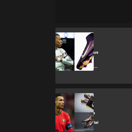
CULTURE
¡Mbappé tiene sus
propias botas!
Nike lanza la
Edición Player del
Mercurial
CULTURE
¡Las botas OG de
Ronaldo! Nike
relanza Mercurial
Vapor I RGN