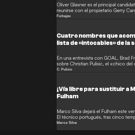
Oliver Glasner es el principal candida
reunirse con el propietario Gerry Card
Ibrahimovic. Al austriaco le atrae la 
Fichajes
también lo sigue para reemplazar a M
Cuatro nombres que acompa
lista de «intocables» de la 
estadounidense
En una entrevista con GOAL, Brad Fri
sobre Christian Pulisic, el «chico del
otros cuatro «intocables» en la sel
C. Pulisic
Unidos cuenta con una «generación d
Copa del Mundo que se celebrará en 
¡Vía libre para sustituir a 
Fulham
Marco Silva dejará el Fulham este ver
El técnico portugués, tras cinco tem
José Mourinho. Con el «Special One» 
Marco Silva
Madrid, Silva asumirá el mando en Li
millones de libras al año para queda