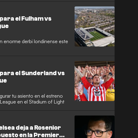
para el Fulham vs
gue
un enorme derbi londinense este
para el Sunderland vs
gue
gurar tu asiento en el estreno
League en el Stadium of Light
elsea deja a Rosenior
puesto en la Premier