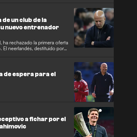
 por otro club inglés.
 de un club de la
su nuevo entrenador
, ha rechazado la primera oferta
 El neerlandés, destituido por
ió en uno de los principales
Cottage, pero ha decidido no
egoría.
la de espera para el
eptivo a fichar por el
rahimovic