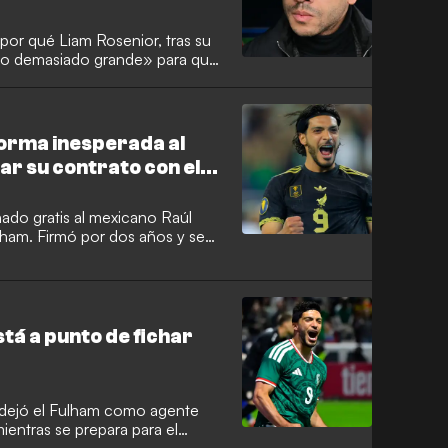
or qué Liam Rosenior, tras su
esgo demasiado grande» para que
mediato a la Premier League. La
ién ha valorado las posibilidades
e de Londres tras lograr el
orma inesperada al
r su contrato con el
do gratis al mexicano Raúl
ulham. Firmó por dos años y se
evolver al recién descendido
s se prepara para el Mundial.
stá a punto de fichar
 dejó el Fulham como agente
mientras se prepara para el