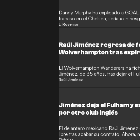
League
Danny Murphy ha explicado a GOAL p
fracaso en el Chelsea, sería «un ri
el Fulham le ofreciera regresar de in
L. Rosenior
antigua estrella de los Cottagers tamb
de que Frank Lampard regrese al oest
ascenso con el Coventry.
Raúl Jiménez regresa de f
Wolverhampton tras expira
Fulham
El Wolverhampton Wanderers ha ficha
Jiménez, de 35 años, tras dejar el F
une a Kieran Trippier para intentar d
Raúl Jiménez
Wolves a la máxima categoría mientra
Jiménez deja el Fulham y e
por otro club inglés
El delantero mexicano Raúl Jiménez
libre tras acabar su contrato. Ahora, 
Fichajes