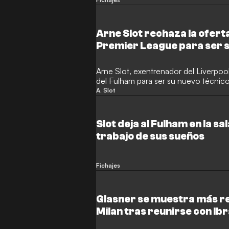
Mundial, negocia su fichaje inmediato
Arne Slot rechaza la oferta
Premier League para ser 
Arne Slot, exentrenador del Liverpool
del Fulham para ser su nuevo técnico.
los Reds la semana pasada, se convirt
A. Slot
objetivos de la directiva de Craven 
regresar de inmediato a la máxima cat
Slot deja al Fulham en la sa
trabajo de sus sueños
Fichajes
Glasner se muestra más rec
Milan tras reunirse con Ib