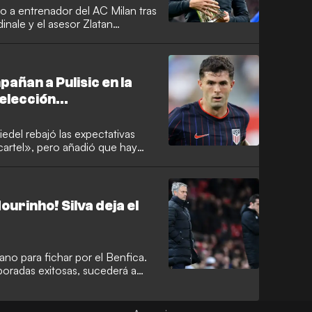
to a entrenador del AC Milan tras
inale y el asesor Zlatan
Serie A, aunque el Fulham
arco Silva.
ñan a Pulisic en la
selección
edel rebajó las expectativas
 cartel», pero añadió que hay
ección estadounidense. Estados
orada» de talento de cara a la
su país.
Mourinho! Silva deja el
ano para fichar por el Benfica.
poradas exitosas, sucederá a
de vuelta en el crisis del Real
sboa pese a una oferta de 8
rse en Craven Cottage.