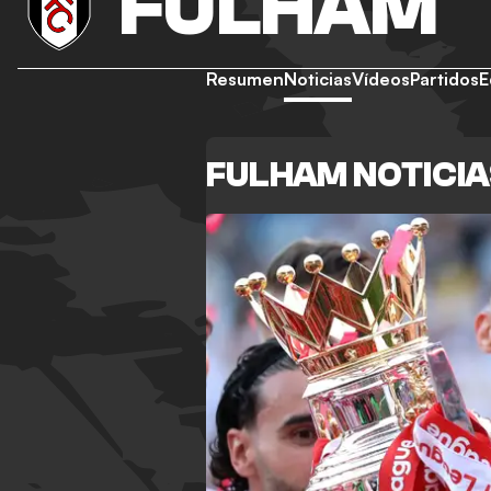
FULHAM
Resumen
Noticias
Vídeos
Partidos
E
FULHAM NOTICI