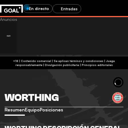
En directo
Entradas
+18 | Contenido comercial | Se aplican términos y condiciones | Juega
responsablemente
|
Divulgación publicitaria
|
Principios editoriales
WORTHING
Resumen
Equipo
Posiciones