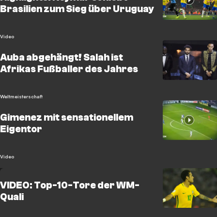
Brasilien zum Sieg über Uruguay
Video
Auba abgehängt! Salah ist
Afrikas Fußballer des Jahres
Weltmeisterschaft
Gimenez mit sensationellem
Eigentor
Video
VIDEO: Top-10-Tore der WM-
Quali