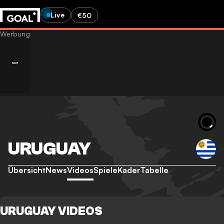
Live
€50
URUGUAY
Übersicht
News
Videos
Spiele
Kader
Tabelle
URUGUAY VIDEOS