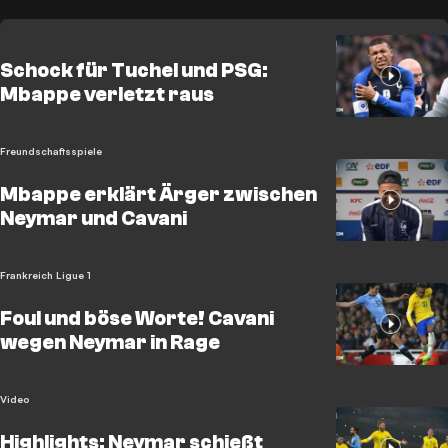
Schock für Tuchel und PSG:
Mbappe verletzt raus
Freundschaftsspiele
Mbappe erklärt Ärger zwischen
Neymar und Cavani
Frankreich Ligue 1
Foul und böse Worte! Cavani
wegen Neymar in Rage
Video
Highlights: Neymar schießt