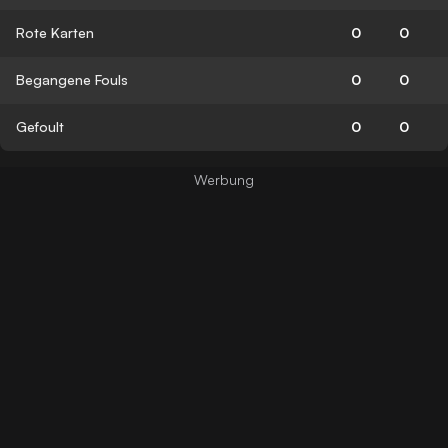
Rote Karten
0
0
Begangene Fouls
0
0
Gefoult
0
0