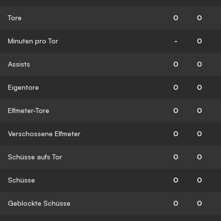
Tore
0
0
Minuten pro Tor
-
0
Assists
0
0
Eigentore
0
0
Elfmeter-Tore
0
0
Verschossene Elfmeter
0
0
Schüsse aufs Tor
0
0
Schüsse
0
0
Geblockte Schüsse
0
0