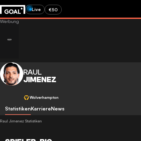
Live
€50
RAUL
JIMENEZ
Wolverhampton
Statistiken
Karriere
News
Raul Jimenez Statistiken