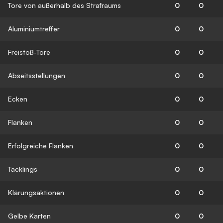
Tore von außerhalb des Strafraums
0
0
Aluminiumtreffer
0
0
Freistoß-Tore
0
0
Abseitsstellungen
0
0
Ecken
0
0
Flanken
0
0
Erfolgreiche Flanken
0
0
Tacklings
0
0
Klärungsaktionen
0
0
Gelbe Karten
0
0