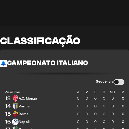
CLASSIFICAÇÃO
CAMPEONATO ITALIANO
Sequência
Posição
Time
J
V
E
D
SG
P
13
A.C. Monza
0
0
0
0
0
0
14
Parma
0
0
0
0
0
0
15
Roma
0
0
0
0
0
0
16
Napoli
0
0
0
0
0
0