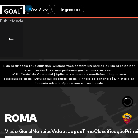
Ao Vivo
Ingressos
Esta página tem links afiliados. Quando você compra um serviço ou um produto por
meio desses links, nós podemos ganhar uma comissão.
+18 | Conteúdo Comercial | Aplicam-se termos e condições | Jogue com
responsabilidade
|
Divulgação de publicidade
|
Princípios editoriais
|
Ministério da
Fazenda adverte: Aposta não é investimento
ROMA
Visão Geral
Notícias
Vídeos
Jogos
Time
Classificação
Princ