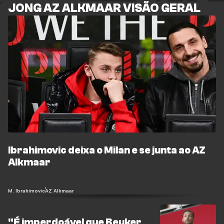
JONG AZ ALKMAAR VISÃO GERAL
Ibrahimovic deixa o Milan e se junta ao AZ
Alkmaar
M. Ibrahimovic
AZ Alkmaar
"É imperdoável que Beuker