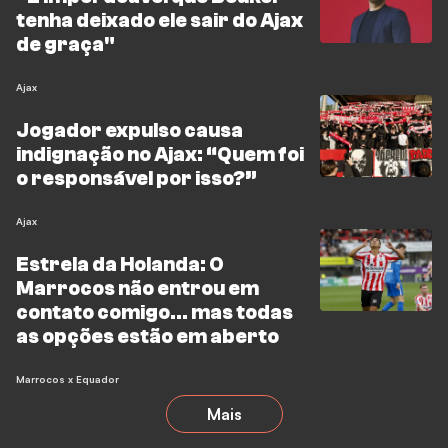
tenha deixado ele sair do Ajax
de graça"
Ajax
Jogador expulso causa
indignação no Ajax: “Quem foi
o responsável por isso?”
Ajax
Estrela da Holanda: O
Marrocos não entrou em
contato comigo... mas todas
as opções estão em aberto
Marrocos x Equador
Mais