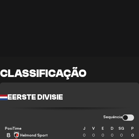
CLASSIFICAÇÃO
EERSTE DIVISIE
Sequência
Posição
Time
J
V
E
D
SG
P
8
Helmond Sport
0
0
0
0
0
0