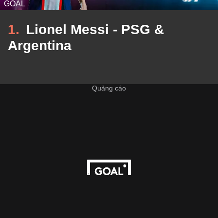
GOAL
1
Lionel Messi - PSG &
Argentina
Quảng cáo