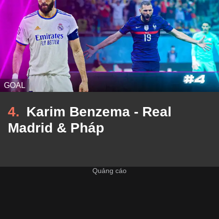
GOAL
4
Karim Benzema - Real
Madrid & Pháp