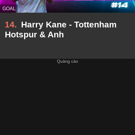
GOAL
14
Harry Kane - Tottenham
Hotspur & Anh