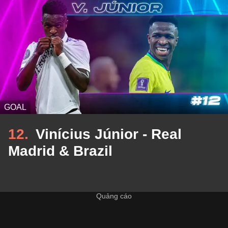
GOAL
12
Vinícius Júnior - Real
Madrid & Brazil