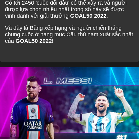
Có tới 2450 'cuộc đối đầu' có thể xảy ra và người
được lựa chọn nhiều nhất trong số này sẽ được
vinh danh với giải thưởng
GOAL50 2022
.
Và đây là Bảng xếp hạng và người chiến thắng
chung cuộc ở hạng mục Cầu thủ nam xuất sắc nhất
của
GOAL50 2022
!