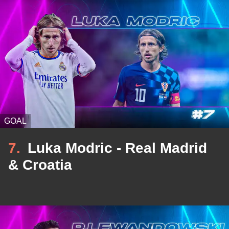
GOAL
7
Luka Modric - Real Madrid
& Croatia