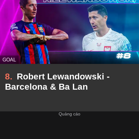
GOAL
8
Robert Lewandowski -
Barcelona & Ba Lan