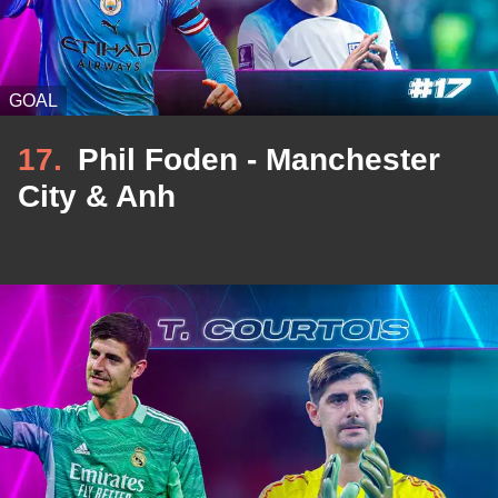
GOAL
17
Phil Foden - Manchester
City & Anh