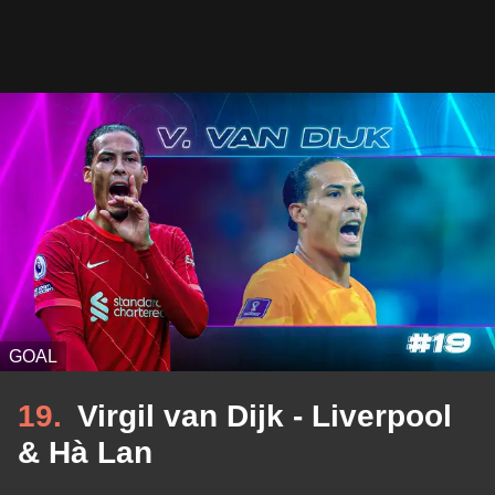
GOAL
19
Virgil van Dijk - Liverpool
& Hà Lan