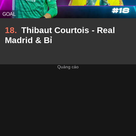
GOAL
18
Thibaut Courtois - Real
Madrid & Bỉ