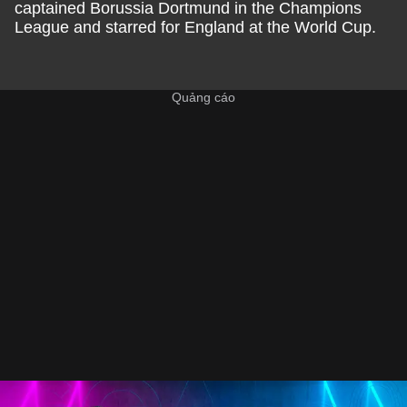
captained Borussia Dortmund in the Champions
League and starred for England at the World Cup.