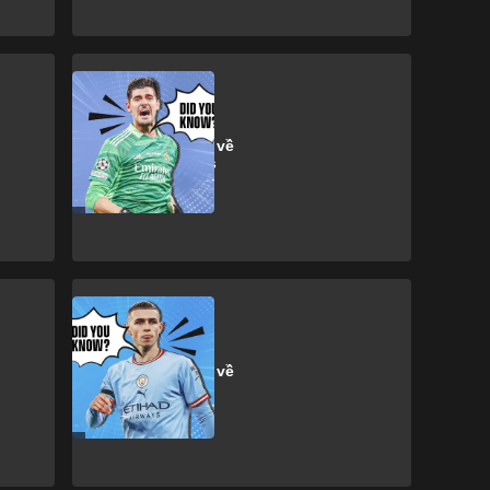
T. Courtois
13 sự thật thú vị về
Thibaut Courtois
Manchester City
13 sự thật thú vị về
Phil Foden