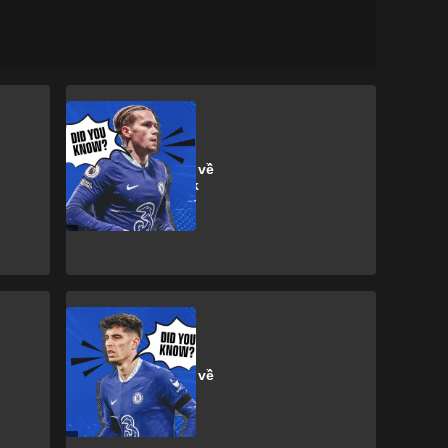
M. Mudryk
13 sự thật thú vị về
Mykhailo Mudryk
K. Havertz
13 sự thật thú vị về
Kai Havertz