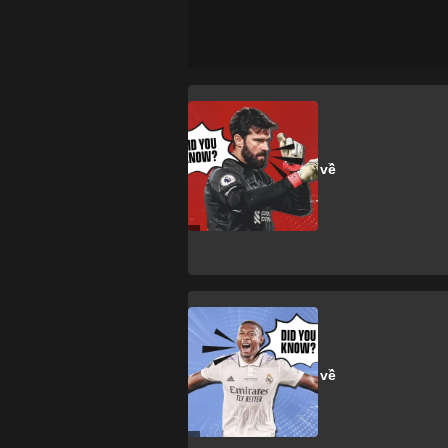
A. Becker
13 sự thật thú vị về
Alisson Becker
D. Alaba
13 sự thật thú vị về
David Alaba