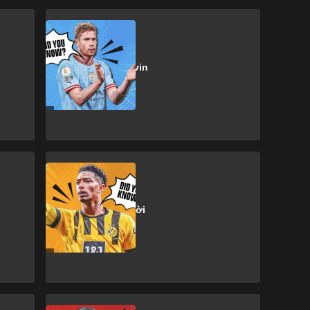
K. De Bruyne
13 sự thật vè Kevin
De Bruyne
J. Bellingham
13 sự thật ít người
biết về Jude
Bellingham