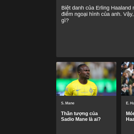
Biệt danh của Erling Haaland 
điểm ngoại hình của anh. Vậy,
gì?
S. Mane
E. H
Thần tượng của
Món
Sadio Mane là ai?
Haa