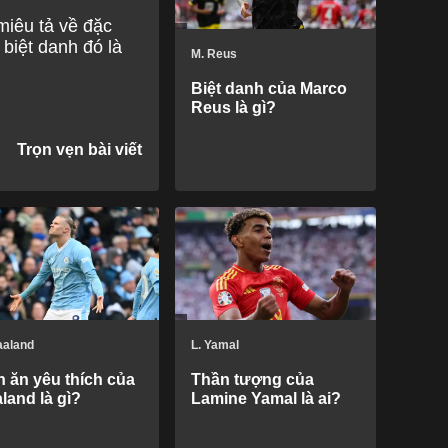
miêu tả về đặc
 biệt danh đó là
M. Reus
Biệt danh của Marco
Reus là gì?
aaland
L. Yamal
 ăn yêu thích của
Thần tượng của
land là gì?
Lamine Yamal là ai?