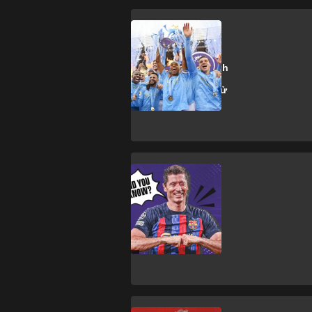
Manchester City
Man City đã giành
bao nhiêu danh
hiệu trong lịch sử
CLB?
R. Lewandowski
13 sự thật về
Lewandowski