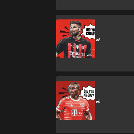
O. Giroud
13 sự thật thú vị về
Olivier Giroud
S. Mane
13 sự thật thú vị về
Sadio Mane