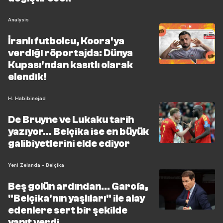
Analysis
İranlı futbolcu, Koora'ya
verdiği röportajda: Dünya
Kupası'ndan kasıtlı olarak
elendik!
H. Habibinejad
De Bruyne ve Lukaku tarih
yazıyor… Belçika ise en büyük
galibiyetlerini elde ediyor
Yeni Zelanda - Belçika
Beş golün ardından... García,
"Belçika'nın yaşlıları" ile alay
edenlere sert bir şekilde
yanıt verdi