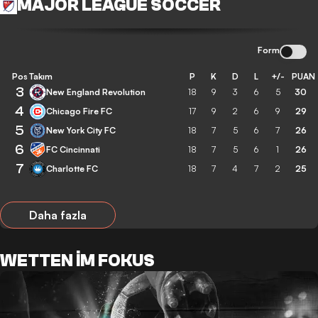
MAJOR LEAGUE SOCCER
Form
Pos
Takım
P
K
D
L
+/-
PUAN
3
New England Revolution
18
9
3
6
5
30
4
Chicago Fire FC
17
9
2
6
9
29
5
New York City FC
18
7
5
6
7
26
6
FC Cincinnati
18
7
5
6
1
26
7
Charlotte FC
18
7
4
7
2
25
Daha fazla
WETTEN IM FOKUS