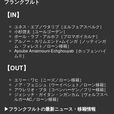
フランクフルト
【IN】
ユネス・エブノウタリブ［エルフェアスベルク］
小杉啓太［ユールゴーデン］
ポール・ラブ・アルホフ［ブロマポイカルナ］
アルノー・カリムエンド=ムインガ［ノッティンガ
ム・フォレスト／ローン移籍］
Ayoube Amaimouni-Echghouyab［ホッフェンハイ
ムⅡ］
【OUT】
エリー・ワヒ［ニーズ／ローン移籍］
ノア・フェニシュ［ウーイペシュト／ローン移籍］
アウレリオ・ブタ［コペンハーゲン／フリー移籍］
ジェシッチ・ガイタン・ンガンカム［ヴォルフスベ
ルガーAC／ローン移籍］
▶フランクフルトの最新ニュース・移籍情報