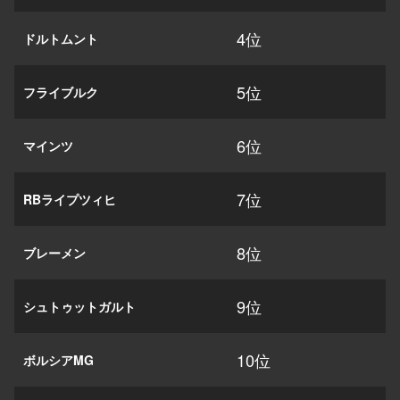
4位
ドルトムント
5位
フライブルク
6位
マインツ
7位
RBライプツィヒ
8位
ブレーメン
9位
シュトゥットガルト
10位
ボルシアMG