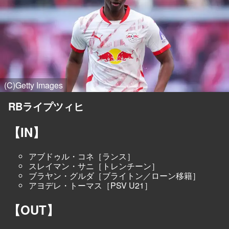
(C)Getty Images
RBライプツィヒ
【IN】
アブドゥル・コネ［ランス］
スレイマン・サニ［トレンチーン］
ブラヤン・グルダ［ブライトン／ローン移籍］
アヨデレ・トーマス［PSV U21］
【OUT】