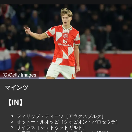
(C)Getty Images
マインツ
【IN】
フィリップ・ティーツ［アウクスブルク］
オットー・ルオッピ［クオピオン・パロセウラ］
サイラス［シュトゥットガルト］