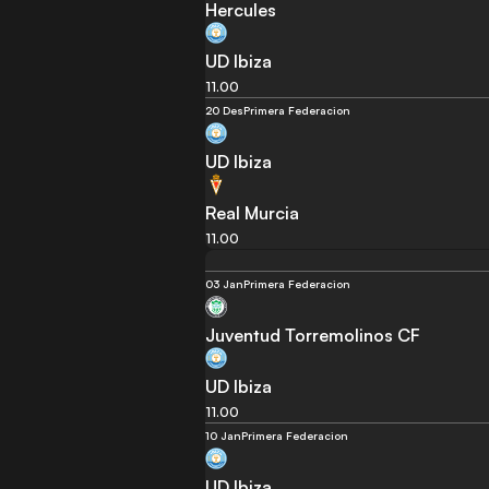
Hercules
UD Ibiza
11.00
20 Des
Primera Federacion
UD Ibiza
Real Murcia
11.00
03 Jan
Primera Federacion
Juventud Torremolinos CF
UD Ibiza
11.00
10 Jan
Primera Federacion
UD Ibiza