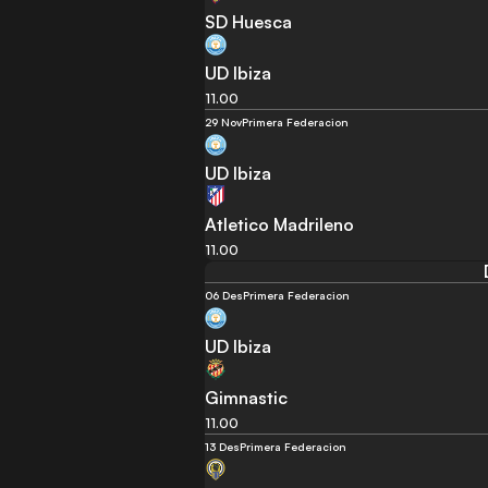
SD Huesca
UD Ibiza
11.00
29 Nov
Primera Federacion
UD Ibiza
Atletico Madrileno
11.00
06 Des
Primera Federacion
UD Ibiza
Gimnastic
11.00
13 Des
Primera Federacion