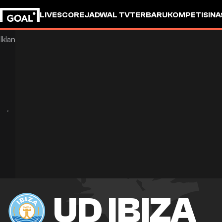
LIVESCORE
JADWAL TV
TERBARU
KOMPETISI
NA
UD IBIZA