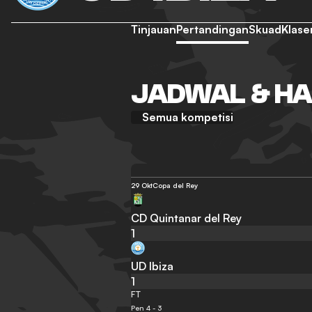
Tinjauan
Pertandingan
Skuad
Klas
JADWAL & HAS
Semua kompetisi
29 Okt
Copa del Rey
CD Quintanar del Rey
1
UD Ibiza
1
FT
Pen 4 - 3