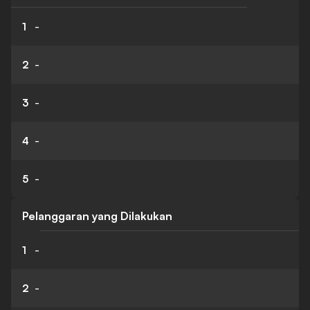
1
-
2
-
3
-
4
-
5
-
Pelanggaran yang Dilakukan
1
-
2
-