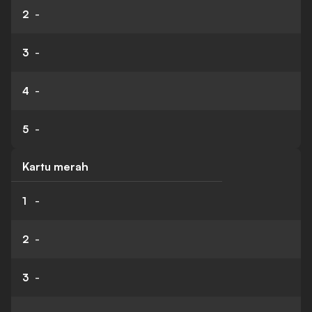
2
-
3
-
4
-
5
-
Kartu merah
1
-
2
-
3
-