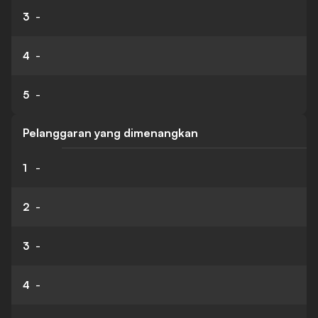
3
-
4
-
5
-
Pelanggaran yang dimenangkan
1
-
2
-
3
-
4
-