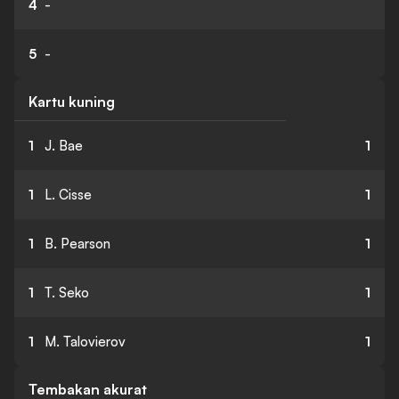
4
-
5
-
Kartu kuning
1
J. Bae
1
1
L. Cisse
1
1
B. Pearson
1
1
T. Seko
1
1
M. Talovierov
1
Tembakan akurat