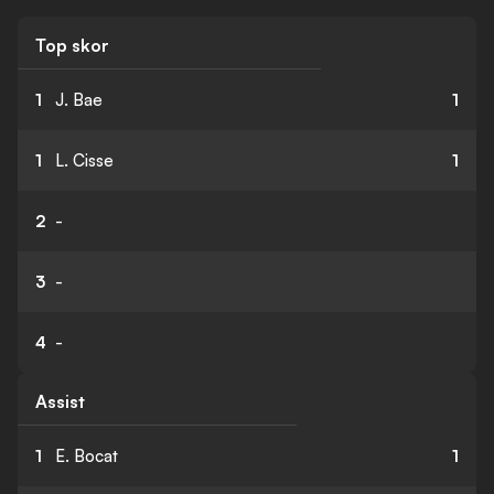
Top skor
1
J. Bae
1
1
L. Cisse
1
2
-
3
-
4
-
Assist
1
E. Bocat
1