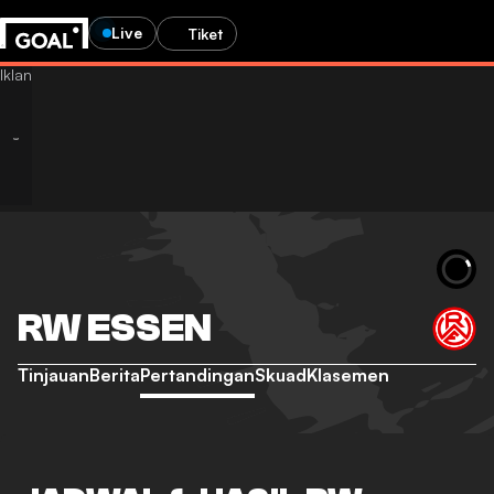
Live
Tiket
RW ESSEN
Tinjauan
Berita
Pertandingan
Skuad
Klasemen