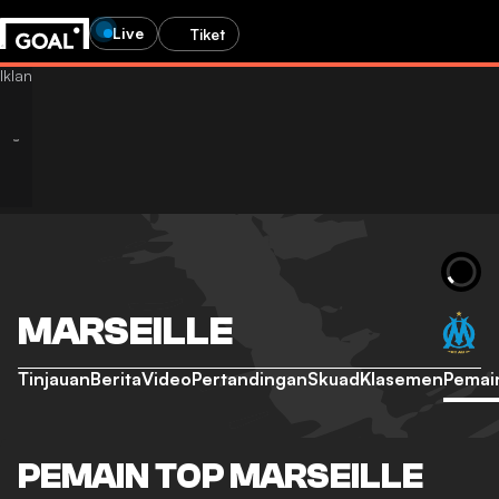
Live
Tiket
MARSEILLE
Tinjauan
Berita
Video
Pertandingan
Skuad
Klasemen
Pemai
PEMAIN TOP MARSEILLE