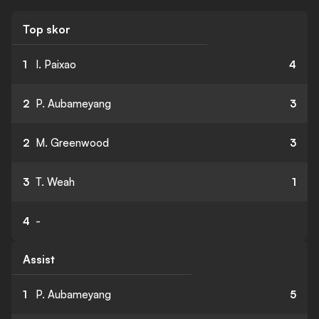
Top skor
1
I. Paixao
4
2
P. Aubameyang
3
2
M. Greenwood
3
3
T. Weah
1
4
-
Assist
1
P. Aubameyang
5