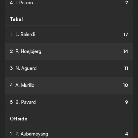
4
I. Paixao
7
Tekel
1
L. Balerdi
17
2
P. Hoejbjerg
14
3
N. Aguerd
11
4
A. Murillo
10
5
B. Pavard
9
Offside
1
P. Aubameyang
4