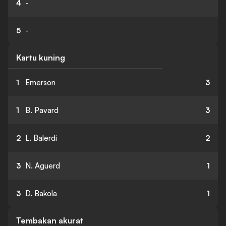
4
-
5
-
Kartu kuning
1
Emerson
3
1
B. Pavard
3
2
L. Balerdi
2
3
N. Aguerd
1
3
D. Bakola
1
Tembakan akurat