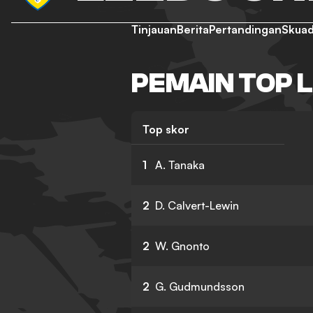
Tinjauan
Berita
Pertandingan
Skua
PEMAIN TOP 
Top skor
1
A. Tanaka
2
D. Calvert-Lewin
2
W. Gnonto
2
G. Gudmundsson