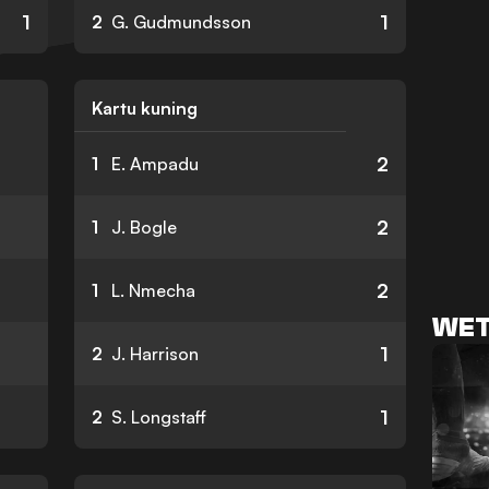
1
1
2
G. Gudmundsson
Kartu kuning
2
1
E. Ampadu
2
1
J. Bogle
2
1
L. Nmecha
WET
1
2
J. Harrison
1
2
S. Longstaff