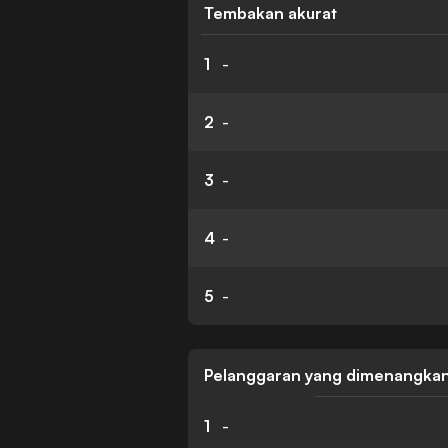
Tembakan akurat
1
-
2
-
3
-
4
-
5
-
Pelanggaran yang dimenangka
1
-