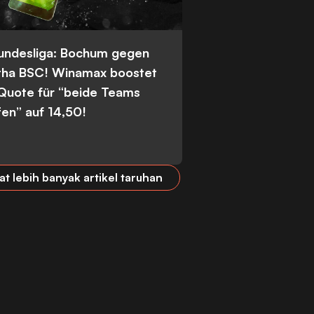
Bundesliga: Bochum gegen
tha BSC! Winamax boostet
 Quote für “beide Teams
fen” auf 14,50!
at lebih banyak artikel taruhan