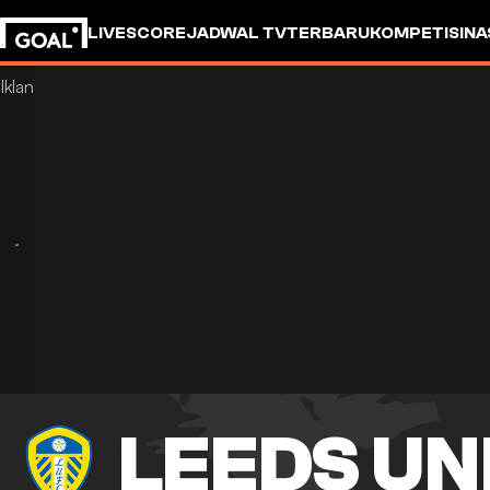
LIVESCORE
JADWAL TV
TERBARU
KOMPETISI
NA
LEEDS UN