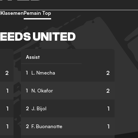
d
Klasemen
Pemain Top
LEEDS UNITED
Assist
2
2
1
L. Nmecha
1
2
1
N. Okafor
1
1
2
J. Bijol
1
1
2
F. Buonanotte