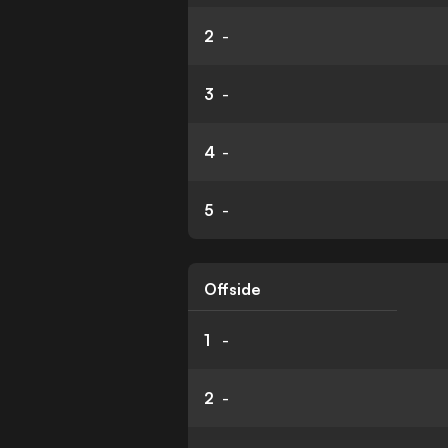
2
-
3
-
4
-
5
-
Offside
1
-
2
-