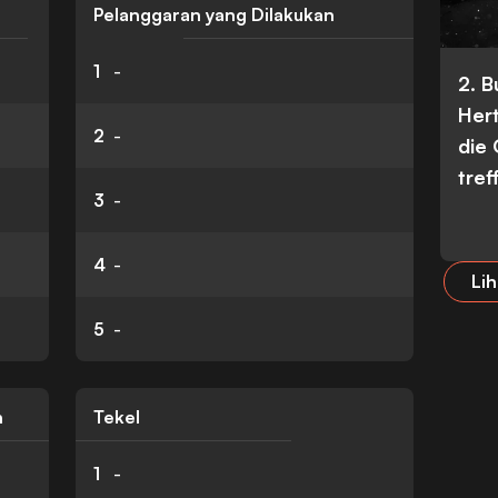
Pelanggaran yang Dilakukan
1
-
2. 
Her
2
-
die
tref
3
-
4
-
Lih
5
-
n
Tekel
1
-