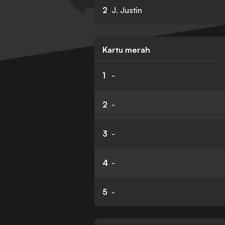
2
J. Justin
Kartu merah
1
-
2
-
3
-
4
-
5
-