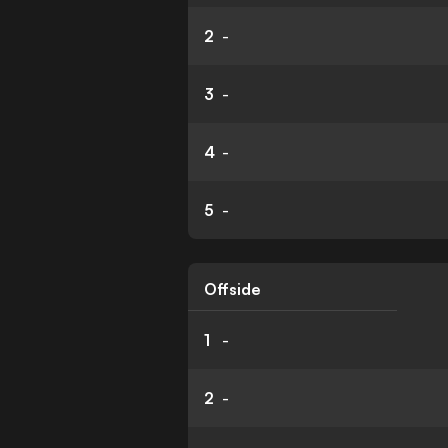
2
-
3
-
4
-
5
-
Offside
1
-
2
-