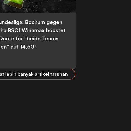
Bundesliga: Bochum gegen
tha BSC! Winamax boostet
 Quote für “beide Teams
fen” auf 14,50!
at lebih banyak artikel taruhan