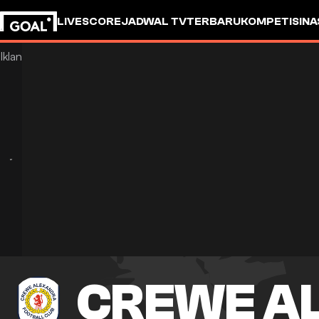
LIVESCORE
JADWAL TV
TERBARU
KOMPETISI
NA
CREWE A