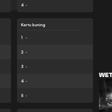
4
-
Kartu kuning
1
-
2
-
3
-
WET
4
-
5
-