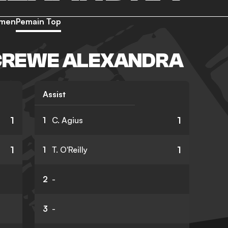
emen
Pemain Top
 CREWE ALEXANDRA
Assist
1
1
1
C. Agius
1
1
1
T. O'Reilly
2
-
3
-