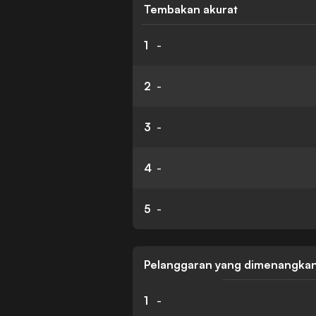
Tembakan akurat
1
-
2
-
3
-
4
-
5
-
Pelanggaran yang dimenangka
1
-