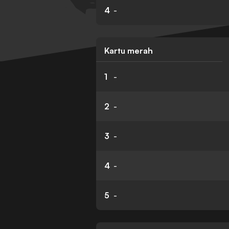
4
-
Kartu merah
1
-
2
-
3
-
4
-
5
-