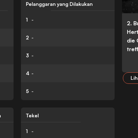
Pelanggaran yang Dilakukan
1
-
2. 
Her
2
-
die
tref
3
-
4
-
Lih
5
-
n
Tekel
1
-