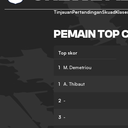
Tinjauan
Pertandingan
Skuad
Klas
PEMAIN TOP
Top skor
1
M. Demetriou
1
A. Thibaut
2
-
3
-