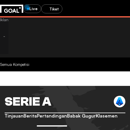
Live
Tiket
Semua Kompetisi
SERIE A
Tinjauan
Berita
Pertandingan
Babak Gugur
Klasemen