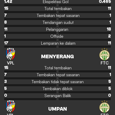
Ekspektasi Gol
1.42
0.465
Total tembakan
15
11
Tembakan tepat sasaran
7
1
Tendangan sudut
8
1
Pelanggaran
11
18
Offside
1
2
Lemparan ke dalam
17
11
MENYERANG
VPL
FTC
Total tembakan
15
11
Tembakan tepat sasaran
7
1
Tembakan tidak tepat sasaran
3
5
Tembakan diblok
5
5
Serangan Balik
0
0
UMPAN