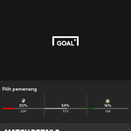
Pilih pemenang
30
%
54
%
16
%
209
373
108