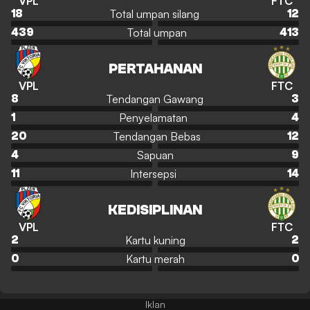
VPL
FTC
Total umpan silang
18
12
Total umpan
439
413
PERTAHANAN
VPL
FTC
Tendangan Gawang
8
3
Penyelamatan
1
4
Tendangan Bebas
20
12
Sapuan
4
9
Intersepsi
11
14
KEDISIPLINAN
VPL
FTC
Kartu kuning
2
2
Kartu merah
0
0
Iklan