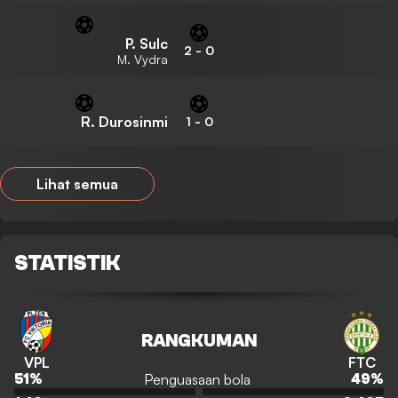
P. Sulc
2
-
0
M. Vydra
R. Durosinmi
1
-
0
Lihat semua
STATISTIK
RANGKUMAN
VPL
FTC
Penguasaan bola
51
%
49
%