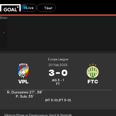
Live
Tiket
Europa League
20 Feb 2025
3
-
0
AG 3 - 1
FT
R. Durosinmi
27'
,
38'
P. Sulc
35'
(HT 3-0)
(FT 3-0)
Viktoria Plzen vs Ferencvaros
Hasil & Statistik
,