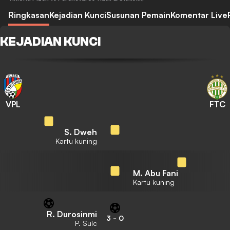
Ringkasan
Kejadian Kunci
Susunan Pemain
Komentar Live
KEJADIAN KUNCI
VPL
FTC
S. Dweh
Kartu kuning
M. Abu Fani
Kartu kuning
R. Durosinmi
3
-
0
P. Sulc