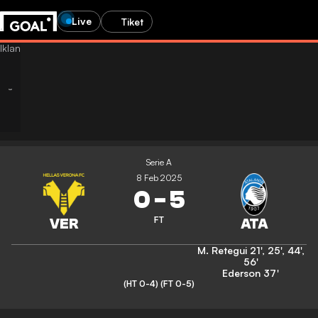
Live
Tiket
Serie A
8 Feb 2025
0
-
5
FT
M. Retegui
21'
,
25'
,
44'
,
56'
Ederson
37'
(HT 0-4)
(FT 0-5)