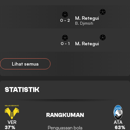
M. Retegui
0
-
2
B. Djimsiti
M. Retegui
0
-
1
Lihat semua
STATISTIK
RANGKUMAN
VER
ATA
Penguasaan bola
37
%
63
%