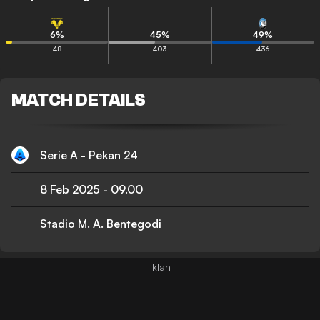
6
%
45
%
49
%
48
403
436
MATCH DETAILS
Serie A - Pekan 24
8 Feb 2025
-
09.00
Stadio M. A. Bentegodi