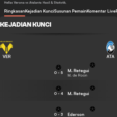
Hellas Verona vs Atalanta
Hasil & Statistik
,
Ringkasan
Kejadian Kunci
Susunan Pemain
Komentar Live
KEJADIAN KUNCI
VER
ATA
M. Retegui
0
-
5
M. de Roon
M. Retegui
0
-
4
Ederson
0
-
3