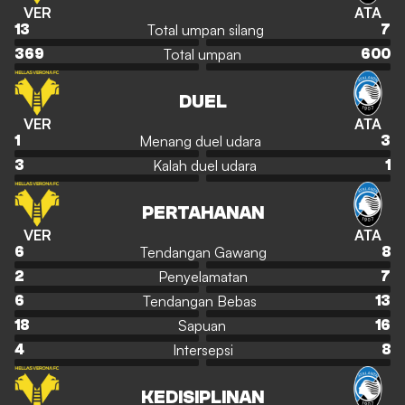
VER
ATA
Total umpan silang
13
7
Total umpan
369
600
DUEL
VER
ATA
Menang duel udara
1
3
Kalah duel udara
3
1
PERTAHANAN
VER
ATA
Tendangan Gawang
6
8
Penyelamatan
2
7
Tendangan Bebas
6
13
Sapuan
18
16
Intersepsi
4
8
KEDISIPLINAN