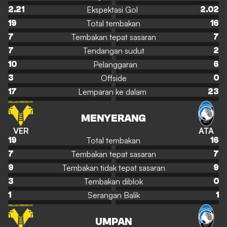
Ekspektasi Gol
2.21
2.02
Total tembakan
19
16
Tembakan tepat sasaran
7
7
Tendangan sudut
7
2
Pelanggaran
10
6
Offside
3
0
Lemparan ke dalam
17
23
MENYERANG
VER
ATA
Total tembakan
19
16
Tembakan tepat sasaran
7
7
Tembakan tidak tepat sasaran
9
9
Tembakan diblok
3
0
Serangan Balik
1
1
UMPAN