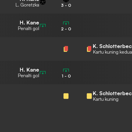
L. Goretzka
3
-
0
H. Kane
Penalti gol
2
-
0
K. Schlotterbe
Kartu kuning kedua
H. Kane
Penalti gol
1
-
0
K. Schlotterbe
Kartu kuning