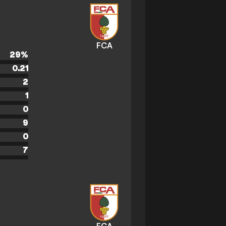
FCA
29
%
0.21
2
1
0
9
0
7