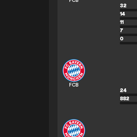
FCB
32
14
11
7
0
FCB
24
882