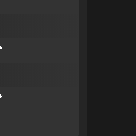
ck
ck