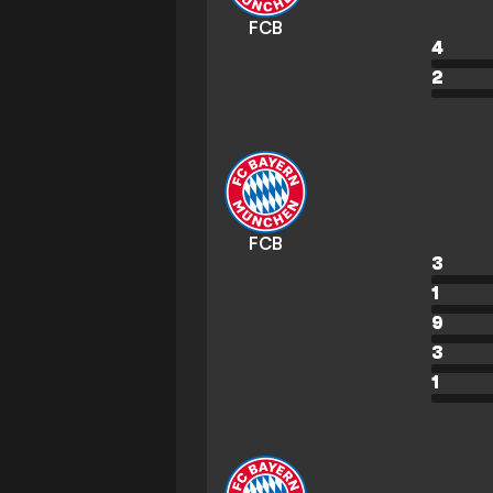
FCB
4
2
FCB
3
1
9
3
1