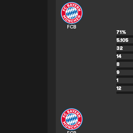
FCB
71
%
5.105
32
14
8
9
1
12