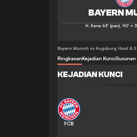
H. Kane
63' (pen)
,
90' + 3
Bayern Munich vs Augsburg
Hasil & S
Ringkasan
Kejadian Kunci
Susunan
KEJADIAN KUNCI
FCB