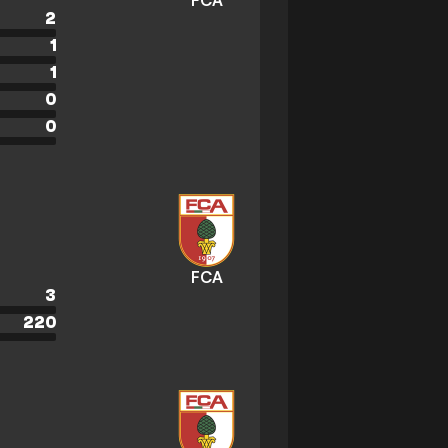
FCA
2
1
1
0
0
FCA
3
220