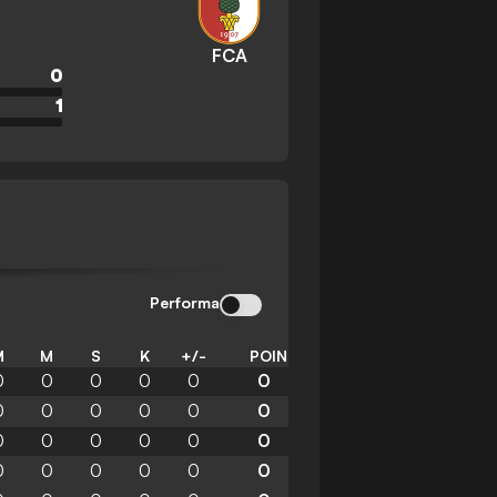
FCA
0
1
Performa
M
M
S
K
+/-
POIN
0
0
0
0
0
0
0
0
0
0
0
0
0
0
0
0
0
0
0
0
0
0
0
0