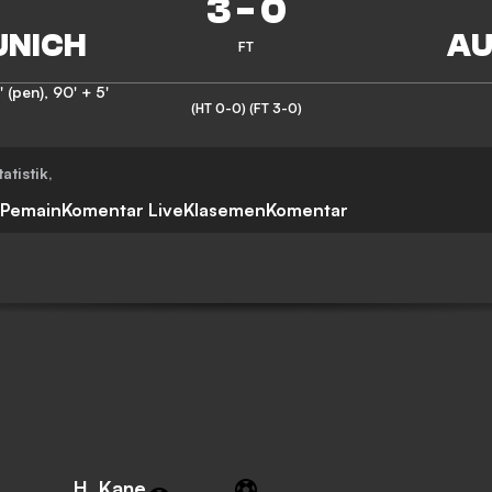
3
-
0
FT
' (pen)
,
90' + 5'
(HT 0-0)
(FT 3-0)
tatistik
,
 Pemain
Komentar Live
Klasemen
Komentar
H. Kane