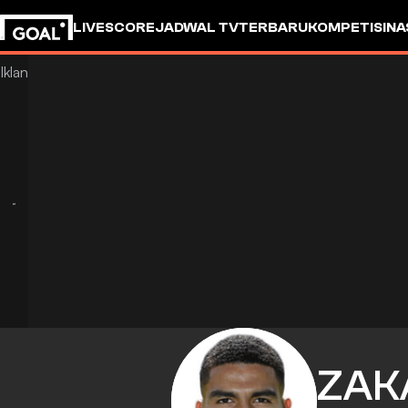
LIVESCORE
JADWAL TV
TERBARU
KOMPETISI
NA
ZAK