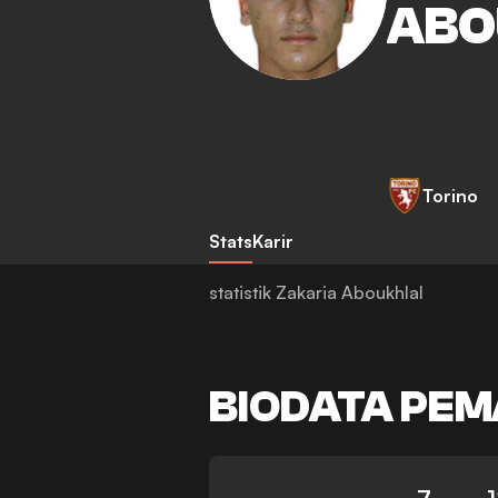
ABO
Torino
Stats
Karir
statistik Zakaria Aboukhlal
BIODATA PEM
7