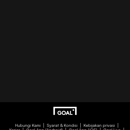
Hubungi Kami
Syarat & Kondisi
Kebijakan privasi
Karier
Goal App (Android)
Goal App (iOS)
Goal Live