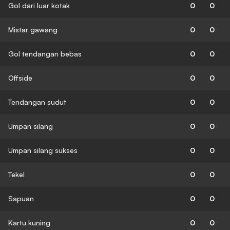
Gol dari luar kotak
0
0
Mistar gawang
0
0
Gol tendangan bebas
0
0
Offside
0
0
Tendangan sudut
0
0
Umpan silang
0
0
Umpan silang sukses
0
0
Tekel
0
0
Sapuan
0
0
Kartu kuning
0
0