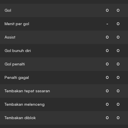
Gol
0
0
Menit per gol
-
0
Assist
0
0
Gol bunuh diri
0
0
Gol penalti
0
0
Penalti gagal
0
0
Tembakan tepat sasaran
0
0
Tembakan melenceng
0
0
Tembakan diblok
0
0