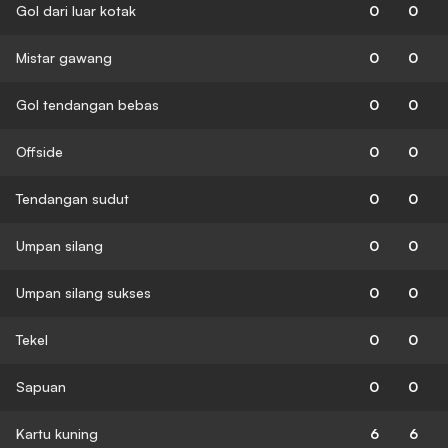
Gol dari luar kotak
0
0
Mistar gawang
0
0
Gol tendangan bebas
0
0
Offside
0
0
Tendangan sudut
0
0
Umpan silang
0
0
Umpan silang sukses
0
0
Tekel
0
0
Sapuan
0
0
Kartu kuning
6
6