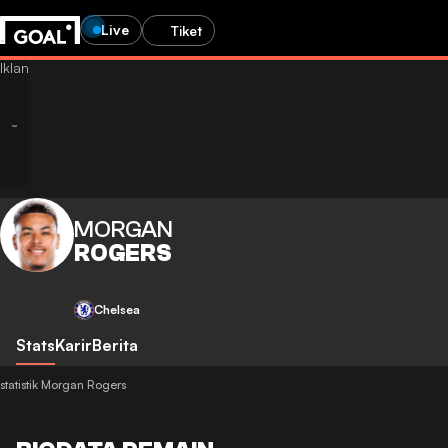
Live
Tiket
MORGAN
ROGERS
Chelsea
Stats
Karir
Berita
statistik Morgan Rogers