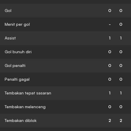
Gol
0
0
Menit per gol
-
0
Assist
1
1
Gol bunuh diri
0
0
Gol penalti
0
0
Penalti gagal
0
0
Tembakan tepat sasaran
1
1
Tembakan melenceng
0
0
Tembakan diblok
2
2