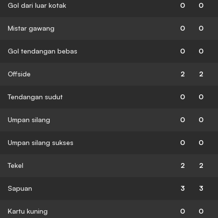
Gol dari luar kotak
0
0
Mistar gawang
0
0
Gol tendangan bebas
0
0
Offside
2
2
Tendangan sudut
0
0
Umpan silang
0
0
Umpan silang sukses
0
0
Tekel
2
2
Sapuan
3
3
Kartu kuning
0
0