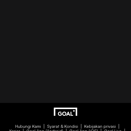
Hubungi Kami
Syarat & Kondisi
Kebijakan privasi
Karier
Goal App (Android)
Goal App (iOS)
Goal Live