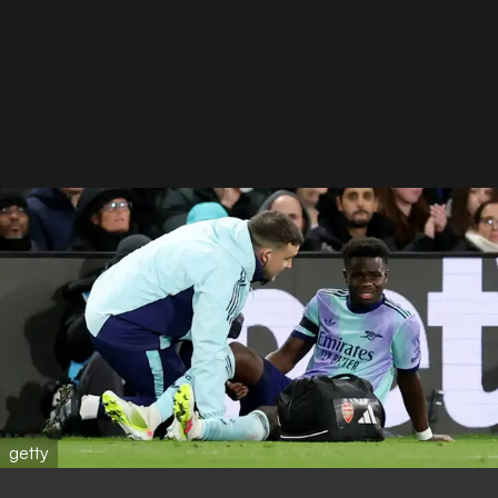
getty