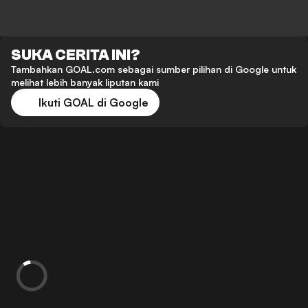
SUKA CERITA INI?
Tambahkan GOAL.com sebagai sumber pilihan di Google untuk
melihat lebih banyak liputan kami
Ikuti GOAL di Google