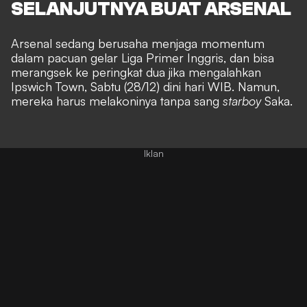
SELANJUTNYA BUAT ARSENAL
Arsenal sedang berusaha menjaga momentum
dalam pacuan gelar Liga Primer Inggris, dan bisa
merangsek ke peringkat dua jika mengalahkan
Ipswich Town, Sabtu (28/12) dini hari WIB. Namun,
mereka harus melakoninya tanpa sang
starboy
Saka.