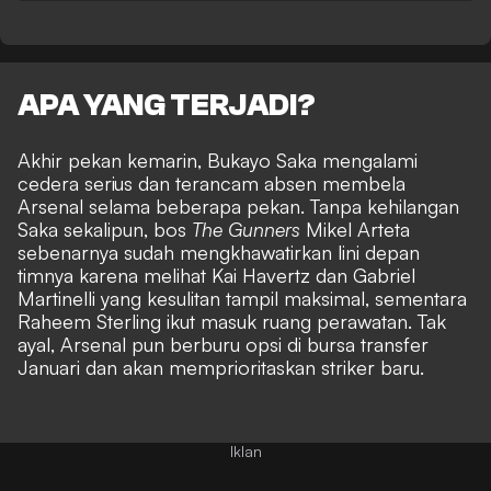
APA YANG TERJADI?
Akhir pekan kemarin, Bukayo Saka mengalami
cedera serius dan terancam absen membela
Arsenal selama beberapa pekan. Tanpa kehilangan
Saka sekalipun, bos
The Gunners
Mikel Arteta
sebenarnya sudah mengkhawatirkan lini depan
timnya karena melihat Kai Havertz dan Gabriel
Martinelli yang kesulitan tampil maksimal, sementara
Raheem Sterling ikut masuk ruang perawatan. Tak
ayal, Arsenal pun berburu opsi di bursa transfer
Januari dan akan memprioritaskan striker baru.
Iklan