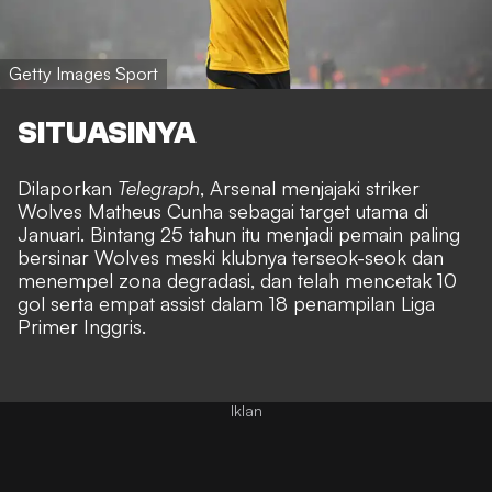
Getty Images Sport
SITUASINYA
Dilaporkan
Telegraph
, Arsenal menjajaki striker
Wolves Matheus Cunha sebagai target utama di
Januari. Bintang 25 tahun itu menjadi pemain paling
bersinar Wolves meski klubnya terseok-seok dan
menempel zona degradasi, dan telah mencetak 10
gol serta empat assist dalam 18 penampilan Liga
Primer Inggris.