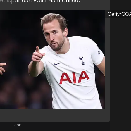
 Hotspur dan West Ham United.
Getty/GO
Iklan