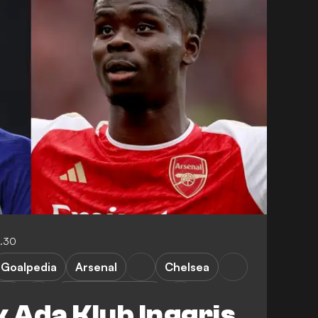
6.30
Goalpedia
Arsenal
Chelsea
ace
West Ham United
 Ada Klub Inggris