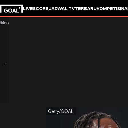
LIVESCORE
JADWAL TV
TERBARU
KOMPETISI
NA
Getty/GOAL