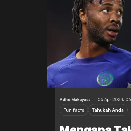
Adhe Makayasa
06 Apr 2024, 0
Fun facts
Tahukah Anda
Brentford
Crystal Pal
Mengapa Tak