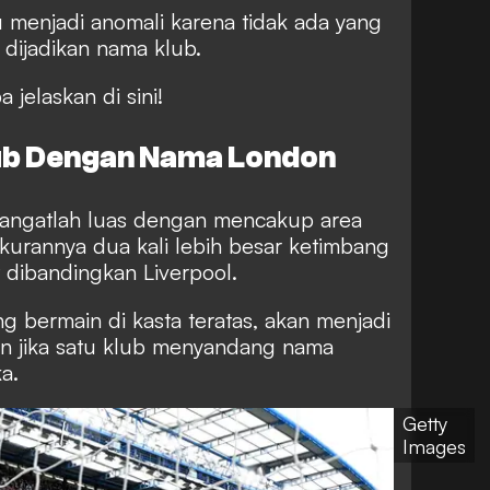
u menjadi anomali karena tidak ada yang
dijadikan nama klub.
 jelaskan di sini!
lub Dengan Nama London
sangatlah luas dengan mencakup area
kurannya dua kali lebih besar ketimbang
t dibandingkan Liverpool.
 bermain di kasta teratas, akan menjadi
on jika satu klub menyandang nama
a.
Getty
Images