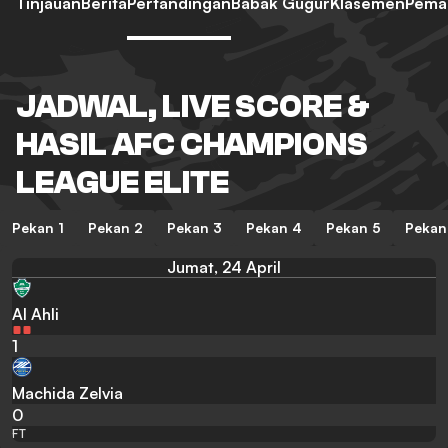
Tinjauan
Berita
Pertandingan
Babak Gugur
Klasemen
Pema
JADWAL, LIVE SCORE &
HASIL AFC CHAMPIONS
LEAGUE ELITE
Pekan 1
Pekan 2
Pekan 3
Pekan 4
Pekan 5
Pekan
Jumat, 24 April
Al Ahli
1
Machida Zelvia
0
FT