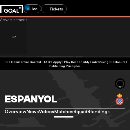
Live
Tickets
+18 | Commercial Content | T&C's Apply | Play Responsibly
|
Advertising Disclosure
|
Publishing Principles
ESPANYOL
Overview
News
Videos
Matches
Squad
Standings