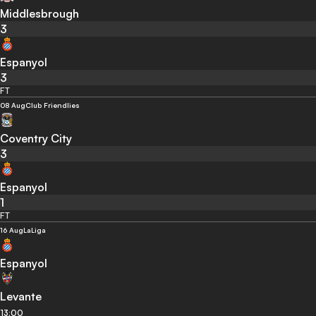
Middlesbrough
3
Espanyol
3
FT
08 Aug
Club Friendlies
Coventry City
3
Espanyol
1
FT
16 Aug
LaLiga
Espanyol
Levante
13:00