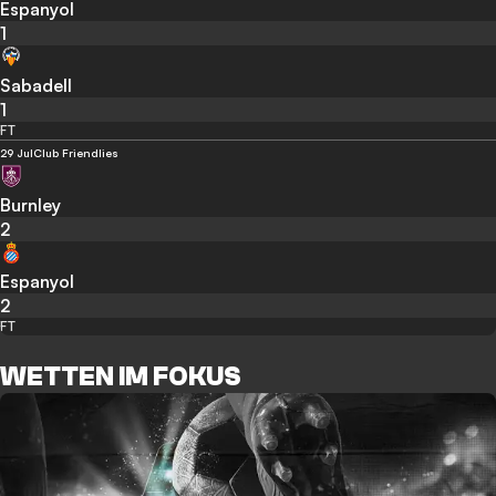
Espanyol
1
Sabadell
1
FT
29 Jul
Club Friendlies
Burnley
2
Espanyol
2
FT
WETTEN IM FOKUS