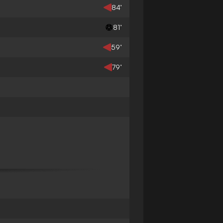
84’
81’
59’
79’