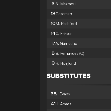
3
N. Mazraoui
18
Casemiro
10
M. Rashford
14
C. Eriksen
17
A. Garnacho
8
B. Fernandes
(C)
9
R. Hoejlund
SUBSTITUTES
35
J. Evans
41
H. Amass