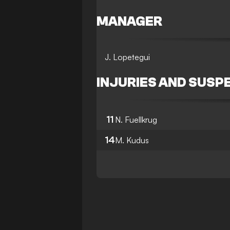
MANAGER
J. Lopetegui
INJURIES AND SUSP
11
N. Fuellkrug
14
M. Kudus