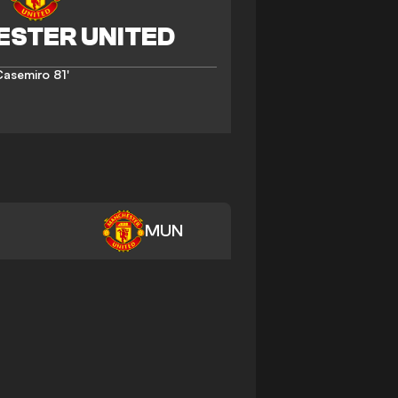
Casemiro
81'
MUN