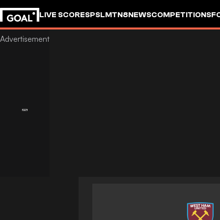
LIVE SCORES
PSL
MTN8
NEWS
COMPETITIONS
F