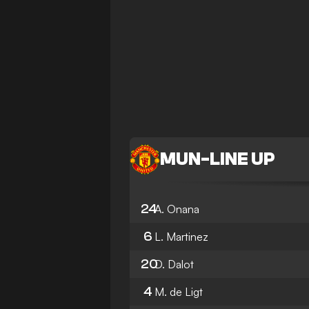
MUN
-
LINE UP
24
A. Onana
6
L. Martinez
20
D. Dalot
4
M. de Ligt