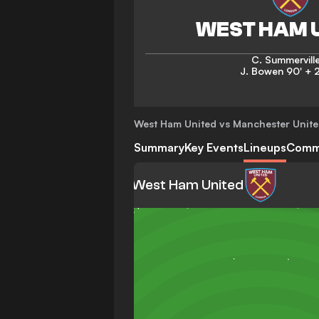
C. Summervill
J. Bowen
90' + 2
West Ham United vs Manchester Unit
Summary
Key Events
Lineups
Comm
West Ham United