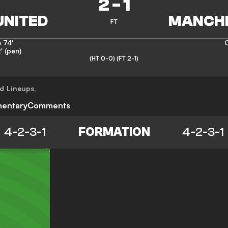
2
-
1
FT
e
74'
' (pen)
(HT 0-0)
(FT 2-1)
ed
Lineups
,
entary
Comments
4-2-3-1
FORMATION
4-2-3-1