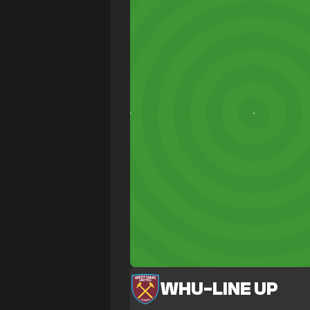
WHU
-
LINE UP