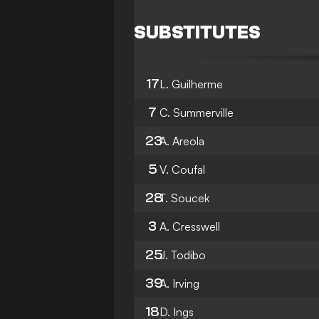
SUBSTITUTES
17
L. Guilherme
7
C. Summerville
23
A. Areola
5
V. Coufal
28
T. Soucek
3
A. Cresswell
25
J. Todibo
39
A. Irving
18
D. Ings