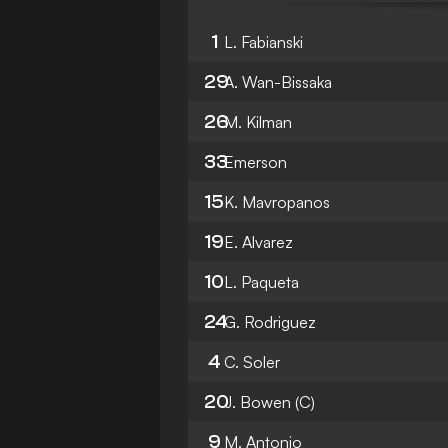
1
L. Fabianski
29
A. Wan-Bissaka
26
M. Kilman
33
Emerson
15
K. Mavropanos
19
E. Alvarez
10
L. Paqueta
24
G. Rodriguez
4
C. Soler
20
J. Bowen
(C)
9
M. Antonio