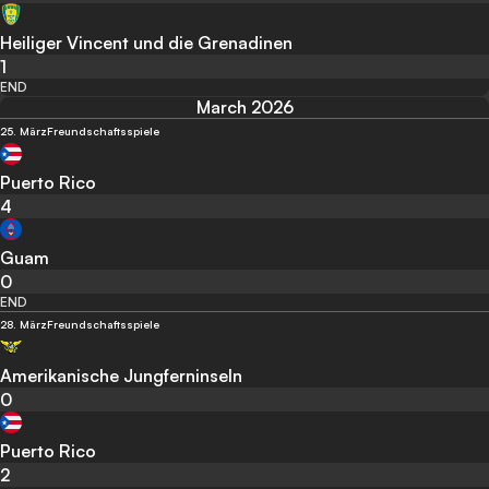
Heiliger Vincent und die Grenadinen
1
END
March 2026
25. März
Freundschaftsspiele
Puerto Rico
4
Guam
0
END
28. März
Freundschaftsspiele
Amerikanische Jungferninseln
0
Puerto Rico
2