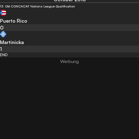
13. Okt.
CONCACAF Nations League Qualification
Puerto Rico
0
Martinicka
1
END