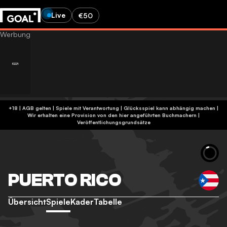
Live
€50
+18 | AGB gelten | Spiele mit Verantwortung | Glücksspiel kann abhängig machen |
Wir erhalten eine Provision von den hier angeführten Buchmachern
|
Veröffentlichungsgrundsätze
PUERTO RICO
Übersicht
Spiele
Kader
Tabelle