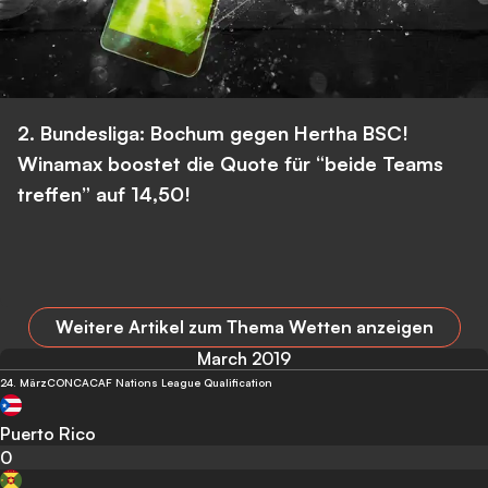
2. Bundesliga: Bochum gegen Hertha BSC!
Winamax boostet die Quote für “beide Teams
treffen” auf 14,50!
Weitere Artikel zum Thema Wetten anzeigen
March 2019
24. März
CONCACAF Nations League Qualification
Puerto Rico
0