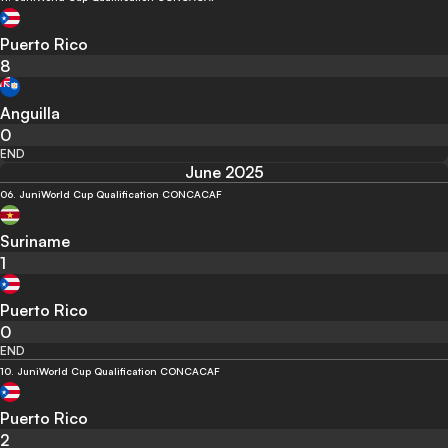
Puerto Rico
8
Anguilla
0
END
June 2025
06. Juni
World Cup Qualification CONCACAF
Suriname
1
Puerto Rico
0
END
10. Juni
World Cup Qualification CONCACAF
Puerto Rico
2