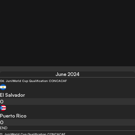
June 2024
06. Juni
World Cup Qualification CONCACAF
El Salvador
0
Puerto Rico
0
END
11. Juni
World Cup Qualification CONCACAF