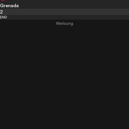
Grenada
2
END