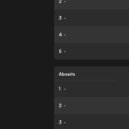
2
-
3
-
4
-
5
-
Abseits
1
-
2
-
3
-