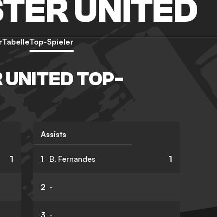
TER UNITED
r
Tabelle
Top-Spieler
UNITED TOP-
Assists
1
1
1
B. Fernandes
2
-
3
-