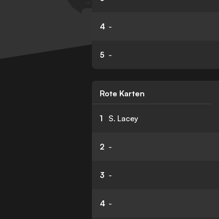
4
-
5
-
Rote Karten
1
S. Lacey
2
-
3
-
4
-