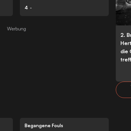
4
-
2. 
Her
die
tref
Begangene Fouls