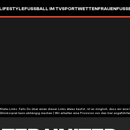
LIFESTYLE
FUSSBALL IM TV
SPORTWETTEN
FRAUENFUSSBA
ffiliate-Links. Falls Du über einen dieser Links etwas kaufst, ist es möglich, dass wir 
| Glücksspiel kann abhängig machen | Wir erhalten eine Provision von den hier angeführ