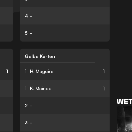
4
-
5
-
Gelbe Karten
1
1
1
H. Maguire
1
1
K. Mainoo
WET
2
-
3
-