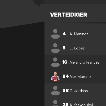
VERTEIDIGER
4
A. Martinez
5
D. Lopez
16
Alejandro Francés
24
Álex Moreno
28
G. Jordana
35
A. Yaakobishvili