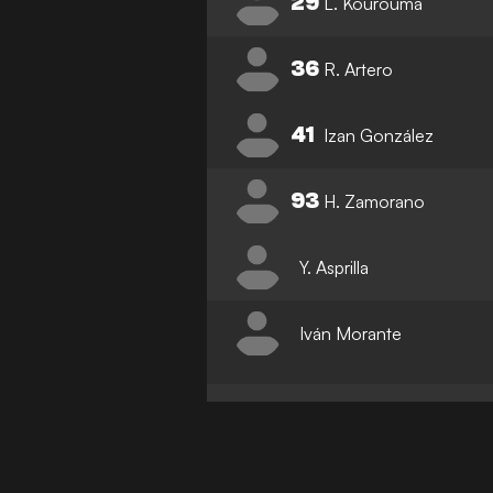
29
L. Kourouma
36
R. Artero
41
Izan González
93
H. Zamorano
Y. Asprilla
Iván Morante