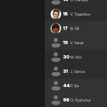
15
V. Tsigankov
17
B. Gil
19
V. Vanat
30
M. Kim
31
J. Garcia
44
P. Ba
98
O. Pyshchur