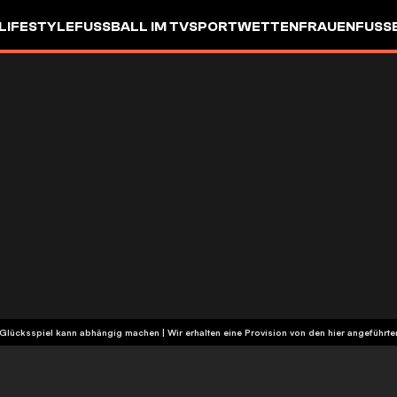
LIFESTYLE
FUSSBALL IM TV
SPORTWETTEN
FRAUENFUSSBA
| Glücksspiel kann abhängig machen | Wir erhalten eine Provision von den hier angeführ