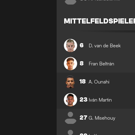
MITTELFELDSPIELE
6
D. van de Beek
8
Fran Beltrán
18
A. Ounahi
23
Iván Martin
27
G. Misehouy