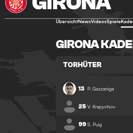
GIRONA
Übersicht
News
Videos
Spiele
Kade
GIRONA KAD
TORHÜTER
13
P. Gazzaniga
25
V. Krapyvtsov
99
S. Puig