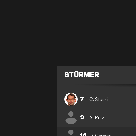
STÜRMER
7
C. Stuani
9
A. Ruiz
14
D. Camara