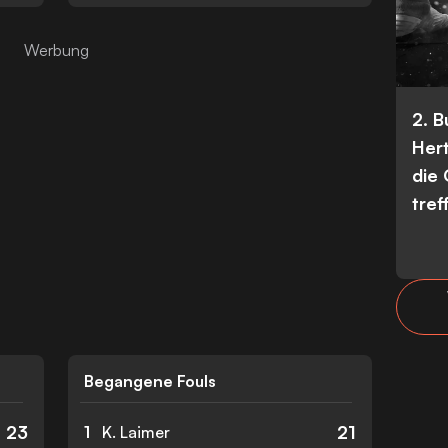
2. 
Her
die
tref
Begangene Fouls
23
21
1
K. Laimer