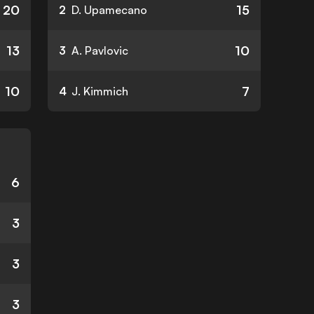
20
15
2
D. Upamecano
13
10
3
A. Pavlovic
10
7
4
J. Kimmich
6
3
3
3