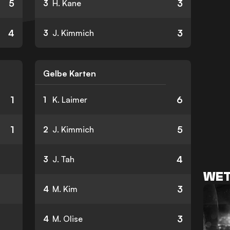
5
3
3
H. Kane
4
3
3
J. Kimmich
Gelbe Karten
1
6
1
K. Laimer
1
5
2
J. Kimmich
4
3
J. Tah
WET
3
4
M. Kim
3
4
M. Olise