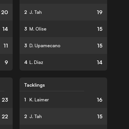
20
19
2
J. Tah
14
15
3
M. Olise
11
15
3
D. Upamecano
9
14
4
L. Diaz
Tacklings
23
16
1
K. Laimer
22
15
2
J. Tah