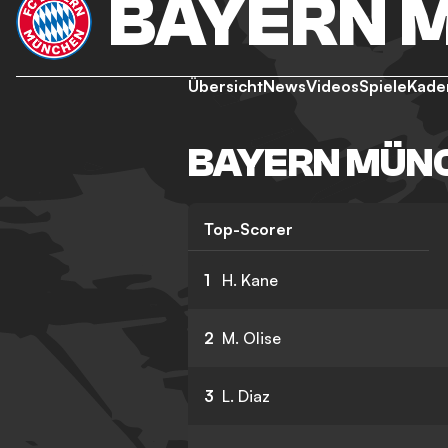
BAYERN 
Übersicht
News
Videos
Spiele
Kade
BAYERN MÜNC
Top-Scorer
1
H. Kane
2
M. Olise
3
L. Diaz