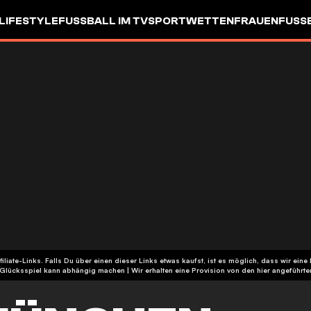
LIFESTYLE
FUSSBALL IM TV
SPORTWETTEN
FRAUENFUSSBA
ffiliate-Links. Falls Du über einen dieser Links etwas kaufst, ist es möglich, dass wir 
| Glücksspiel kann abhängig machen | Wir erhalten eine Provision von den hier angeführ