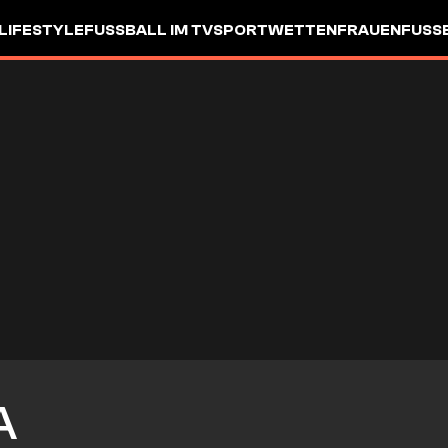
LIFESTYLE
FUSSBALL IM TV
SPORTWETTEN
FRAUENFUSSBA
A