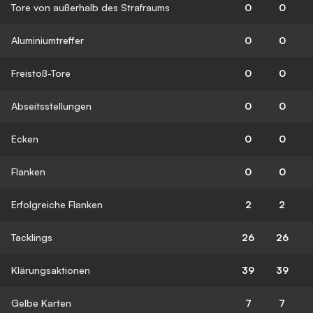
Tore von außerhalb des Strafraums
0
0
Aluminiumtreffer
0
0
Freistoß-Tore
0
0
Abseitsstellungen
0
0
Ecken
0
0
Flanken
0
0
Erfolgreiche Flanken
2
2
Tacklings
26
26
Klärungsaktionen
39
39
Gelbe Karten
7
7