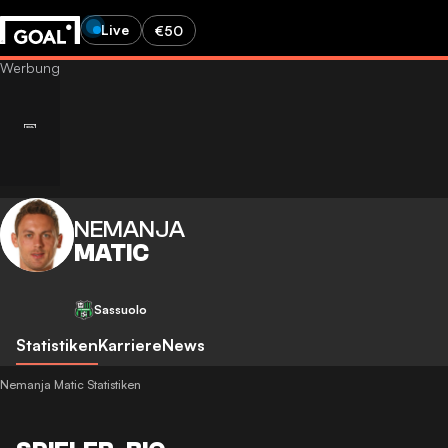
Live
€50
NEMANJA
MATIC
Sassuolo
Statistiken
Karriere
News
Nemanja Matic Statistiken