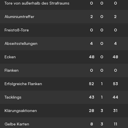
Tore von außerhalb des Strafraums
0
0
0
Aluminiumtreffer
2
0
2
Freistoß-Tore
0
0
0
Abseitsstellungen
4
0
4
Ecken
48
0
48
Flanken
0
0
0
Erfolgreiche Flanken
52
1
53
Tacklings
43
1
44
Klärungsaktionen
28
3
31
Gelbe Karten
8
3
11