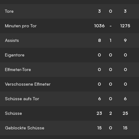
Tore
3
0
3
Minuten pro Tor
1036
-
1275
Assists
8
1
9
Eigentore
0
0
0
Elfmeter-Tore
0
0
0
Verschossene Elfmeter
0
0
0
Schüsse aufs Tor
6
0
6
Schüsse
23
2
25
Geblockte Schüsse
15
0
15