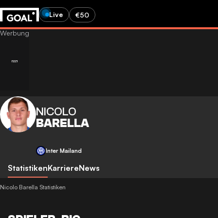
Live
€50
NICOLO
BARELLA
Inter Mailand
Statistiken
Karriere
News
Nicolo Barella Statistiken