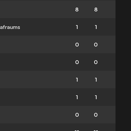
8
8
rafraums
1
1
0
0
0
0
1
1
1
1
0
0