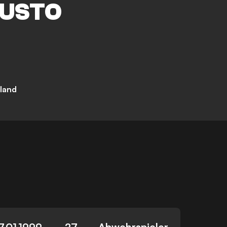
USTO
iland
7.01.1999
27
Abwehrspieler