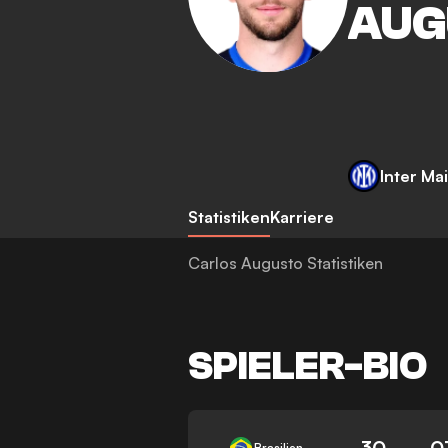
AUG
Inter Ma
Statistiken
Karriere
Carlos Augusto Statistiken
SPIELER-BIO
30
0
Brasilien