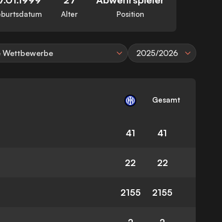
burtsdatum
Alter
Position
e Wettbewerbe
2025/2026
Gesamt
41
41
22
22
2155
2155